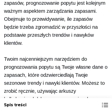
zapasów, prognozowanie popytu jest kolejnym
ważnym aspektem zarządzania zapasami.
Obejmuje to przewidywanie, ile zapasów
będzie trzeba zgromadzić w przyszłości na
podstawie przeszłych trendów i nawyków
klientów.
Twoim najcenniejszym narzędziem do
prognozowania popytu są Twoje własne dane o
zapasach, które odzwierciedlają Twoje
sezonowe trendy i nawyki klientów. Możesz to
zrobić ręcznie, używając arkuszy
kalkulacyjnych lub oprogramowania, aby
Spis treści
analizować swoje dane i generować dokładne