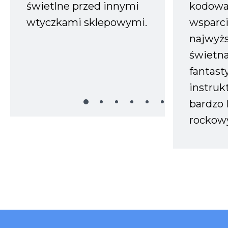
świetlne przed innymi
kodowa
wtyczkami sklepowymi.
wsparci
najwyż
świetn
fantast
instruk
bardzo 
rockow