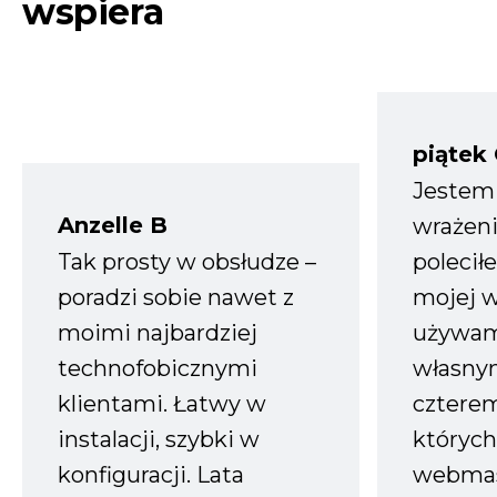
wspiera
piątek
Jestem
Anzelle B
wrażeni
Tak prosty w obsłudze –
polecił
poradzi sobie nawet z
mojej w
moimi najbardziej
używam
technofobicznymi
własnym
klientami. Łatwy w
czterem
instalacji, szybki w
których
konfiguracji. Lata
webmas