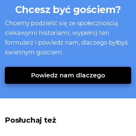
Chcesz być gościem?
Chcemy podzielić się ze społecznością
ciekawymi historiami, wypełnij ten
formularz i powiedz nam, dlaczego byłbyś
świetnym gościem.
Powiedz nam dlaczego
Posłuchaj też