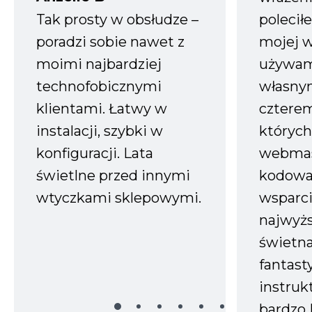
Tak prosty w obsłudze –
polecił
poradzi sobie nawet z
mojej w
moimi najbardziej
używam
technofobicznymi
własnym
klientami. Łatwy w
czterem
instalacji, szybki w
których
konfiguracji. Lata
webmas
świetlne przed innymi
kodowa
wtyczkami sklepowymi.
wsparci
najwyż
świetn
fantast
instruk
bardzo 