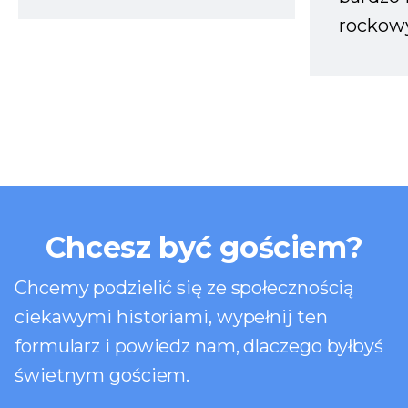
rockow
Chcesz być gościem?
Chcemy podzielić się ze społecznością
ciekawymi historiami, wypełnij ten
formularz i powiedz nam, dlaczego byłbyś
świetnym gościem.