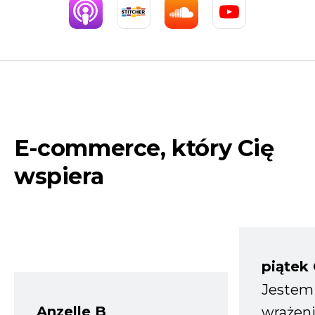
E-commerce, który Cię
wspiera
piątek
Jestem
Anzelle B
wrażeni