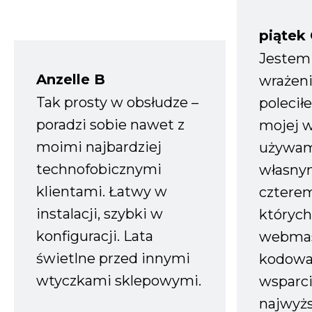
piątek
Jestem
Anzelle B
wrażeni
Tak prosty w obsłudze –
polecił
poradzi sobie nawet z
mojej w
moimi najbardziej
używam
technofobicznymi
własnym
klientami. Łatwy w
czterem
instalacji, szybki w
których
konfiguracji. Lata
webmas
świetlne przed innymi
kodowa
wtyczkami sklepowymi.
wsparci
najwyż