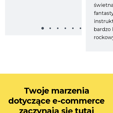
świetn
fantast
instruk
bardzo 
rockow
Twoje marzenia
dotyczące e-commerce
zaczynają się tutaj