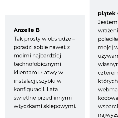
piątek
Jestem
Anzelle B
wrażeni
Tak prosty w obsłudze –
polecił
poradzi sobie nawet z
mojej w
moimi najbardziej
używam
technofobicznymi
własnym
klientami. Łatwy w
czterem
instalacji, szybki w
których
konfiguracji. Lata
webmas
świetlne przed innymi
kodowa
wtyczkami sklepowymi.
wsparci
najwyż