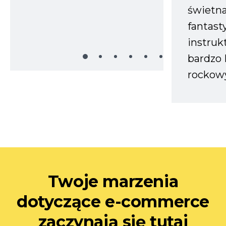
świetn
fantast
instruk
bardzo 
rockow
Twoje marzenia
dotyczące e-commerce
zaczynają się tutaj