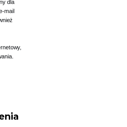
ny
dla
e-mail
ównież
ernetowy,
wania.
enia