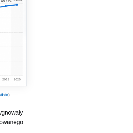
tista
)
ygnowały
ikowanego