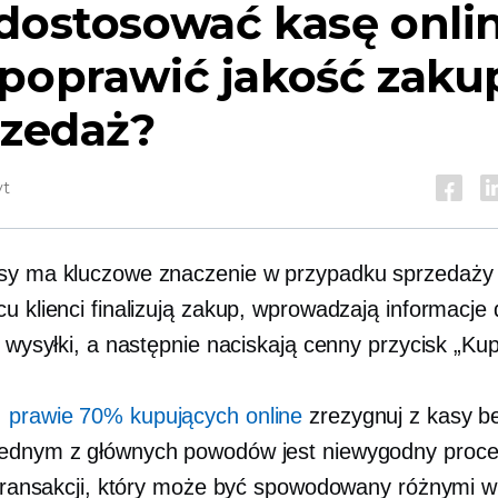
dostosować kasę onlin
 poprawić jakość zak
rzedaż?
yt
sy ma kluczowe znaczenie w przypadku sprzedaży 
cu klienci finalizują zakup, wprowadzają informacje
i wysyłki, a następnie naciskają cenny przycisk „Kup
,
prawie 70% kupujących online
zrezygnuj z kasy b
ednym z głównych powodów jest niewygodny proc
i transakcji, który może być spowodowany różnymi 