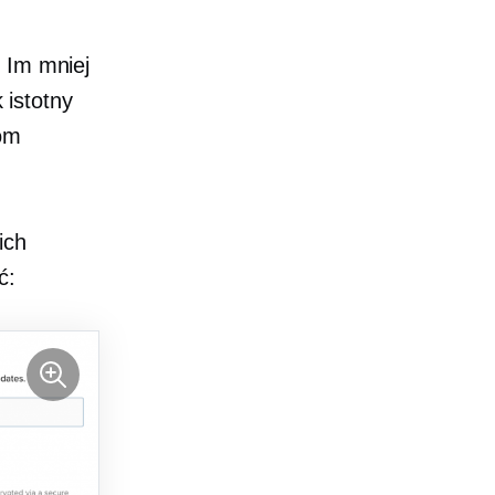
 Im mniej
 istotny
com
ich
ć: