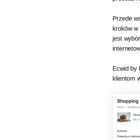
Przede ws
kroków w p
jest wybó
internet
Ecwid by 
klientom 