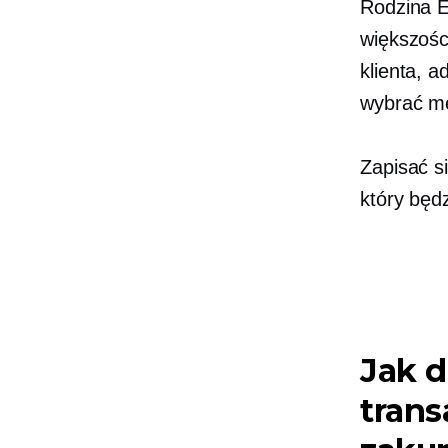
Rodzina 
większośc
klienta, a
wybrać me
Zapisać s
który będ
Jak d
trans