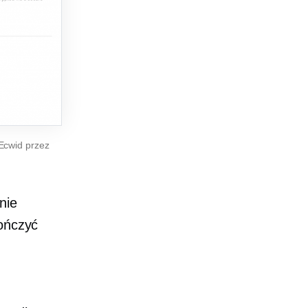
Ecwid przez
nie
kończyć