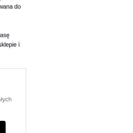
owana do
kasę
klepie i
ałych