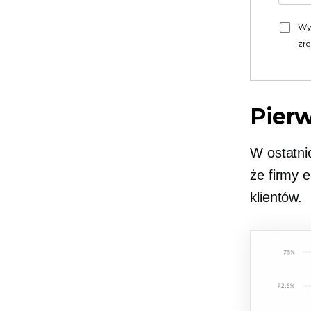
Wy
zre
Pierw
W ostatni
że firmy 
klientów.