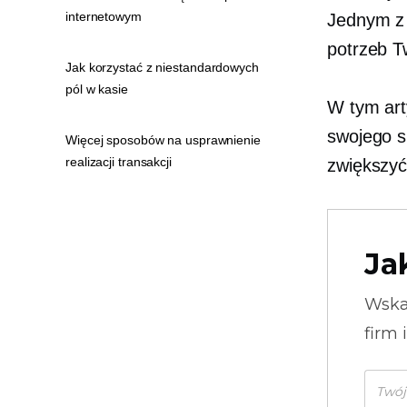
internetowym
Jednym z 
potrzeb T
Jak korzystać z niestandardowych
pól w kasie
W tym art
swojego s
Więcej sposobów na usprawnienie
realizacji transakcji
zwiększyć
Ja
Wska
firm 