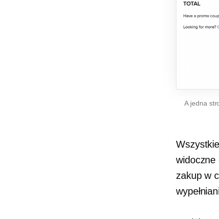
A
jedna str
Wszystkie
widoczne 
zakup w c
wypełnian