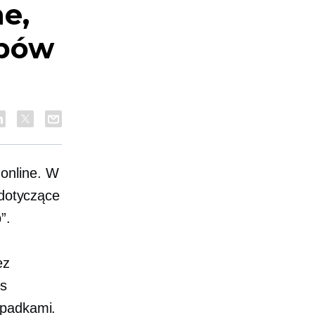
e,
upów
online. W
 dotyczące
”.
ez
es
wpadkami.