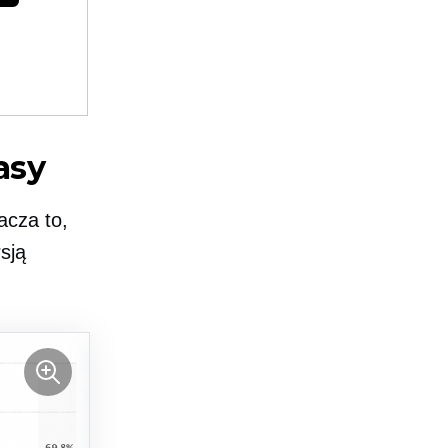
asy
acza to,
sją