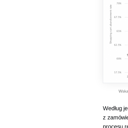
Wska
Według j
z zamówie
procesu re