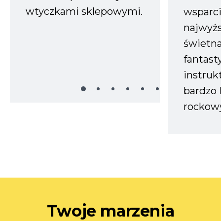
wtyczkami sklepowymi.
wsparci
najwyż
świetn
fantast
instruk
bardzo 
rockow
Twoje marzenia