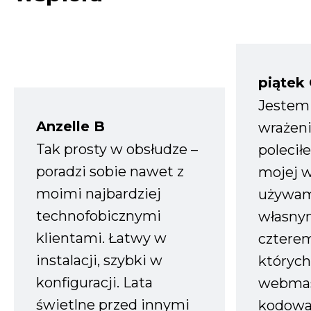
piątek
Jestem
Anzelle B
wrażeni
Tak prosty w obsłudze –
polecił
poradzi sobie nawet z
mojej w
moimi najbardziej
używam
technofobicznymi
własnym
klientami. Łatwy w
czterem
instalacji, szybki w
których
konfiguracji. Lata
webmas
świetlne przed innymi
kodowa