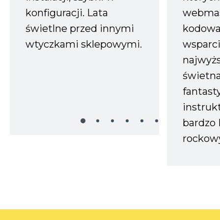
konfiguracji. Lata
webmas
świetlne przed innymi
kodowa
wtyczkami sklepowymi.
wsparci
najwyż
świetn
fantast
instruk
bardzo 
rockow