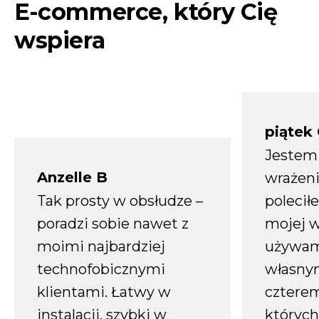
E-commerce, który Cię
wspiera
piątek
Jestem
Anzelle B
wrażeni
Tak prosty w obsłudze –
polecił
poradzi sobie nawet z
mojej w
moimi najbardziej
używam
technofobicznymi
własnym
klientami. Łatwy w
czterem
instalacji, szybki w
których