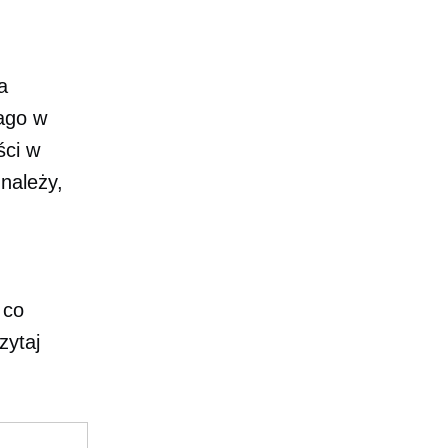
a
ago w
ści w
 należy,
 co
zytaj