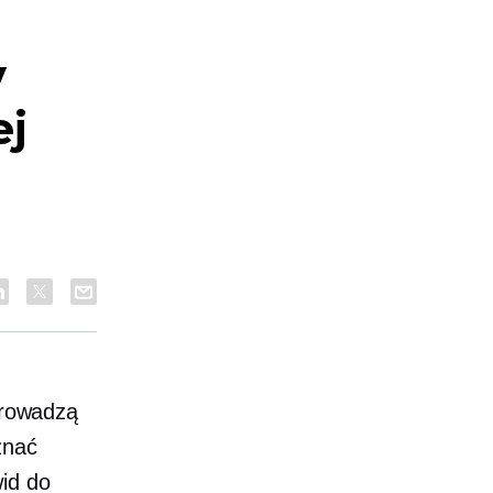
y
ej
 prowadzą
znać
wid do