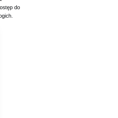
dostęp do
ogich.