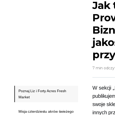
Jak 
Pro
Bizn
jako
prz
7 min odczy
W sekcji 
Poznaj Liz i Forty Acres Fresh
publikuj
Market
swoje skl
Misja czterdziestu akrów świeżego
innych pr