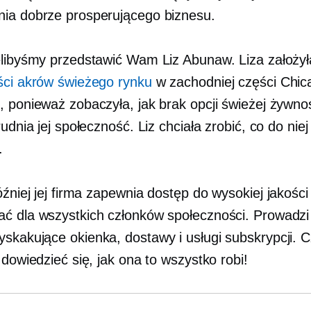
ia dobrze prosperującego biznesu.
elibyśmy przedstawić Wam Liz Abunaw. Liza założył
ści akrów świeżego rynku
w zachodniej części Chic
, ponieważ zobaczyła, jak brak opcji świeżej żywno
rudnia jej społeczność. Liz chciała zrobić, co do niej
.
óźniej jej firma zapewnia dostęp do
wysokiej jakości
ć dla wszystkich członków społeczności. Prowadzi
yskakujące okienka,
dostawy i usługi subskrypcji. C
 dowiedzieć się, jak ona to wszystko robi!