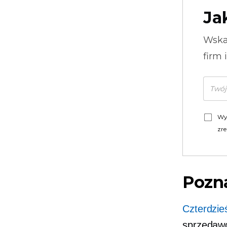
Ja
Wska
firm 
Wy
zre
Pozna
Czterdzie
sprzedawc