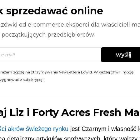
k sprzedawać online
zówki od
e-commerce
eksperci dla właścicieli m
i początkujących przedsiębiorców.
wyślij
rażam zgodę na otrzymywanie Newslettera Ecwid. W każdej chwili mogę
zygnować z subskrypcji.
j Liz i Forty Acres Fresh Ma
ści akrów świeżego rynku
jest Czarnym i
własność 
a detaliczny artykułów spożywczych, który walczy 