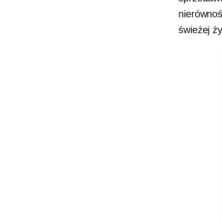
nierównoś
świeżej ż