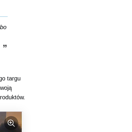
 bo
go targu
swoją
produktów.