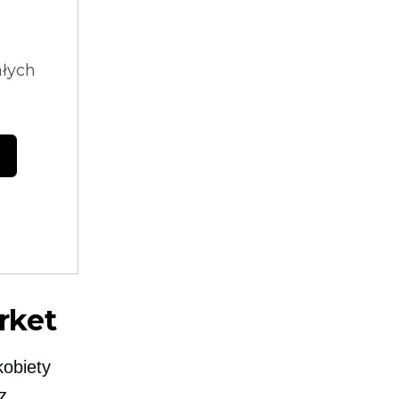
ałych
rket
kobiety
z