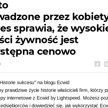
to
wadzone przez kobiet
es sprawia, że ​​wysoki
ści żywność jest
ystępna cenowo
t
„Historie sukcesu” na blogu Ecwid
emy
prawdziwe życie
historie właścicieli firm, którzy
epy internetowe z Ecwid by Lightspeed. Możesz po
zedsiębiorców i dowiedzieć się, jak wykorzystać Ec