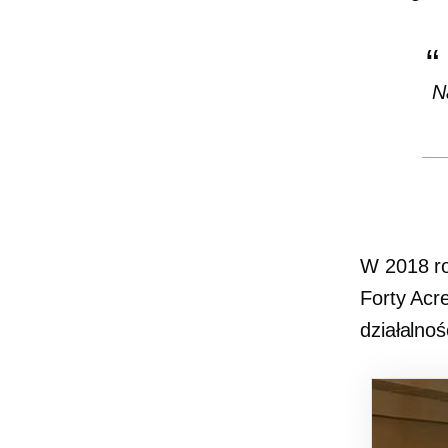
N
W 2018 ro
Forty Acr
działalno