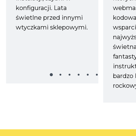
konfiguracji. Lata
webmas
świetlne przed innymi
kodowa
wtyczkami sklepowymi.
wsparci
najwyż
świetn
fantast
instruk
bardzo 
rockow