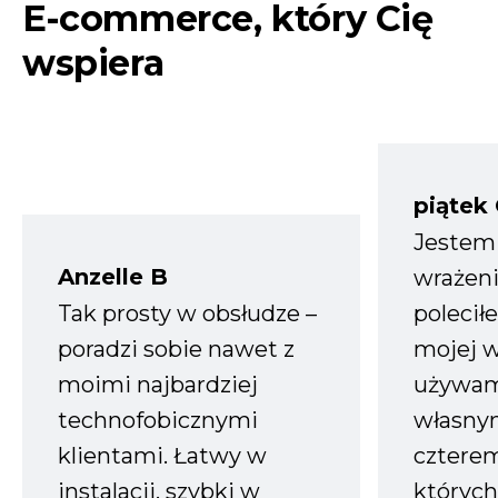
E-commerce, który Cię
wspiera
piątek
Jestem
Anzelle B
wrażeni
Tak prosty w obsłudze –
polecił
poradzi sobie nawet z
mojej w
moimi najbardziej
używam
technofobicznymi
własnym
klientami. Łatwy w
czterem
instalacji, szybki w
których