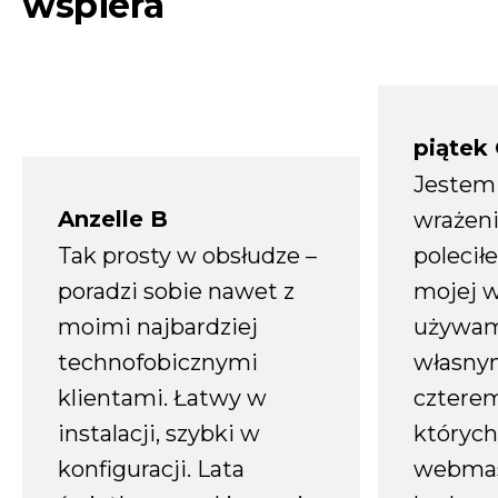
wspiera
piątek
Jestem
Anzelle B
wrażeni
Tak prosty w obsłudze –
polecił
poradzi sobie nawet z
mojej w
moimi najbardziej
używam
technofobicznymi
własnym
klientami. Łatwy w
czterem
instalacji, szybki w
których
konfiguracji. Lata
webmas