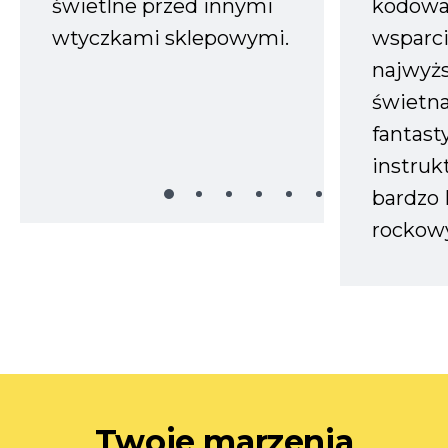
świetlne przed innymi
kodowa
wtyczkami sklepowymi.
wsparci
najwyż
świetn
fantast
instruk
bardzo 
rockow
Twoje marzenia