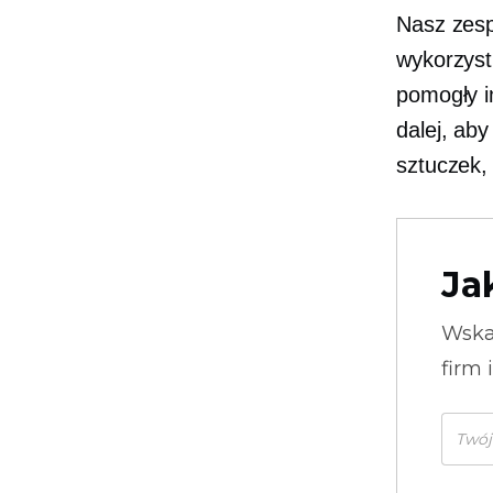
Nasz zesp
wykorzystu
pomogły i
dalej, aby
sztuczek,
Ja
Wska
firm 