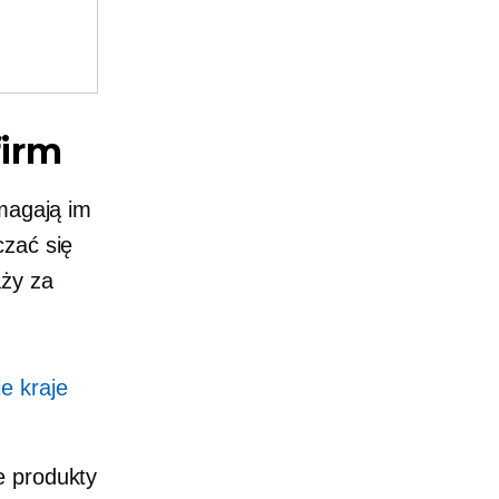
firm
omagają im
czać się
aży za
e kraje
e produkty