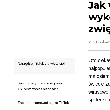
Jak 
wyk
zwi
8 min odczy
Oto cieka
Narzędzia TikTok dla właścicieli
najpopula
firm
ma osiem 
Sprzedawcy Ecwid o używaniu
świecie z
TikTok w swoich biznesach
wirusowe
społeczno
Zacznij reklamować się na TikToku