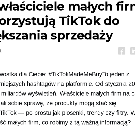
właściciele małych fi
orzystują TikTok do
ększania sprzedaży
t
wostka dla Ciebie: #TikTokMadeMeBuyTo jeden z
rniejszych hashtagów na platformie. Od stycznia 2
miliardów wyświetleń. Właściciele małych firm na 
dali sobie sprawę, że produkty mogą stać się
TikTok — po prostu
jak piosenki, trendy czy filtry. 
ść małych firm, co robimy z tą ważną informacją?