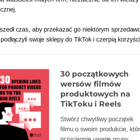
cznej.
szedł czas, aby przekazać go niektórym sprzedaw
 podłączyli swoje sklepy do TikTok i czerpią korzyści
30 początkowych
wersów filmów
produktowych na
TikToku i Reels
Stwórz chwytliwy początek
filmu o swoim produkcie, któ
przyciągnie uwagę grupy