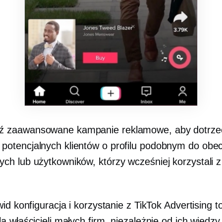
dź zaawansowane kampanie reklamowe, aby dotrze
potencjalnych klientów o profilu podobnym do obe
ych lub użytkowników, którzy wcześniej korzystali 
id konfiguracja i korzystanie z TikTok Advertising t
 właścicieli małych firm, niezależnie od ich wiedzy