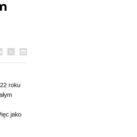
rm
022 roku
całym
Więc jako