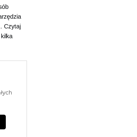
sób
narzędzia
. Czytaj
kilka
ałych