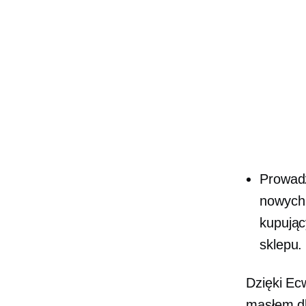
​​Prowa
nowych 
kupując
sklepu.
Dzięki Ecw
masłem dla