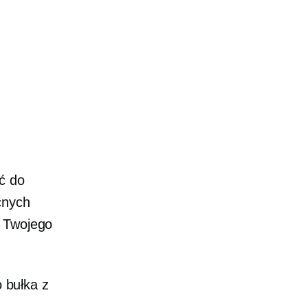
ć do
cnych
z Twojego
o bułka z