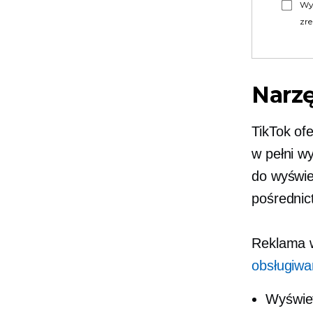
Wy
zre
Narzę
TikTok of
w pełni w
do wyświe
pośrednic
Reklama w
obsługiwa
Wyświet