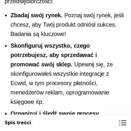
przedsiębiorczości:
Zbadaj swój rynek.
Poznaj swój rynek, jeśli
chcesz, aby Twój produkt odniósł sukces.
Badania są kluczowe!
Skonfiguruj wszystko, czego
potrzebujesz, aby sprzedawać i
promować swój sklep.
Upewnij się, że
skonfigurowałeś wszystkie integracje z
Ecwid, w tym procesory płatności,
menedżerów reklam, oprogramowanie
księgowe itp.
Organizuj i śledź swoje procesy
biznesowe.
Jak najszybciej zacznij śledzić
Spis treści