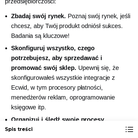
przedsiębiorczości:
Zbadaj swój rynek.
Poznaj swój rynek, jeśli
chcesz, aby Twój produkt odniósł sukces.
Badania są kluczowe!
Skonfiguruj wszystko, czego
potrzebujesz, aby sprzedawać i
promować swój sklep.
Upewnij się, że
skonfigurowałeś wszystkie integracje z
Ecwid, w tym procesory płatności,
menedżerów reklam, oprogramowanie
księgowe itp.
Organizuj i śledź swoje procesy
biznesowe.
Jak najszybciej zacznij śledzić
Spis treści