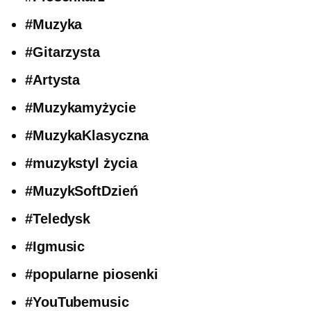
#Muzyka
#Gitarzysta
#Artysta
#Muzykamyżycie
#MuzykaKlasyczna
#muzykstyl życia
#MuzykSoftDzień
#Teledysk
#Igmusic
#popularne piosenki
#YouTubemusic