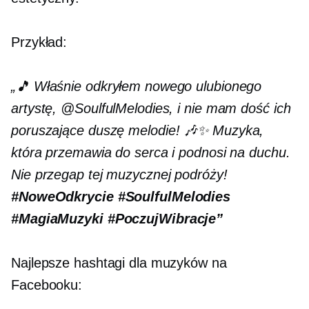
Przykład:
„🎵 Właśnie odkryłem nowego ulubionego
artystę, @SoulfulMelodies, i nie mam dość ich
poruszające duszę
melodie! 🎶✨ Muzyka,
która przemawia do serca i podnosi na duchu.
Nie przegap tej muzycznej podróży!
#NoweOdkrycie
#SoulfulMelodies
#MagiaMuzyki
#PoczujWibracje”
Najlepsze hashtagi dla muzyków na
Facebooku: