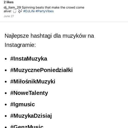
Najlepsze hashtagi dla muzyków na
Instagramie:
#InstaMuzyka
#MuzycznePoniedziałki
#MiłośnikMuzyki
#NoweTalenty
#Igmusic
#MuzykaDzisiaj
#GenzMusic