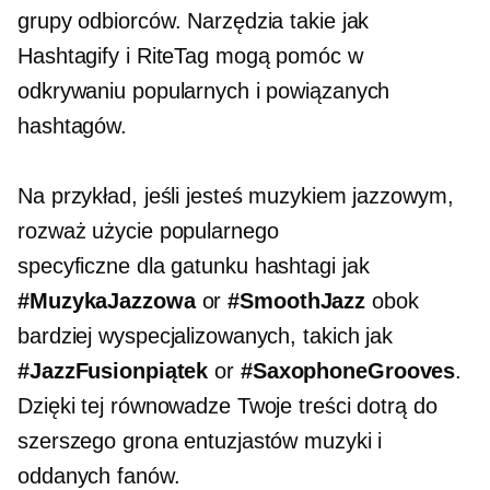
grupy odbiorców. Narzędzia takie jak
Hashtagify i RiteTag mogą pomóc w
odkrywaniu popularnych i powiązanych
hashtagów.
Na przykład, jeśli jesteś muzykiem jazzowym,
rozważ użycie popularnego
specyficzne dla gatunku
hashtagi jak
#MuzykaJazzowa
or
#SmoothJazz
obok
bardziej wyspecjalizowanych, takich jak
#JazzFusionpiątek
or
#SaxophoneGrooves
.
Dzięki tej równowadze Twoje treści dotrą do
szerszego grona entuzjastów muzyki i
oddanych fanów.