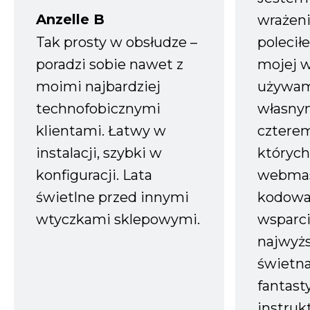
Anzelle B
wrażeni
Tak prosty w obsłudze –
polecił
poradzi sobie nawet z
mojej w
moimi najbardziej
używam
technofobicznymi
własnym
klientami. Łatwy w
czterem
instalacji, szybki w
których
konfiguracji. Lata
webmas
świetlne przed innymi
kodowa
wtyczkami sklepowymi.
wsparci
najwyż
świetn
fantast
instruk