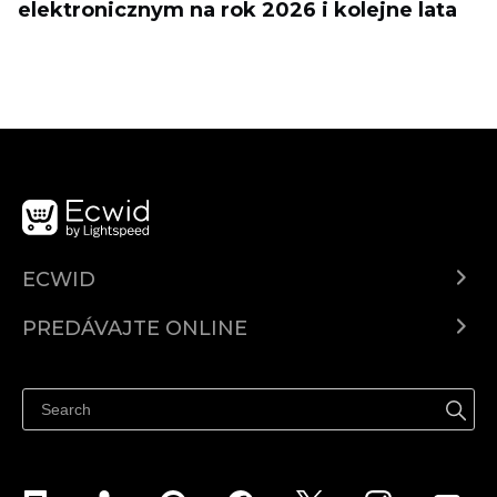
elektronicznym na rok 2026 i kolejne lata
ECWID
Ecwid.com
PREDÁVAJTE ONLINE
Cenník
Predaj všade
Centrum pomoci
Predávajte na Facebook
Predávať na Instagram