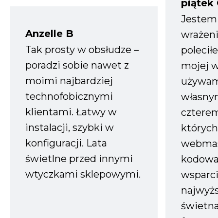
piątek
Jestem
Anzelle B
wrażeni
Tak prosty w obsłudze –
polecił
poradzi sobie nawet z
mojej w
moimi najbardziej
używam
technofobicznymi
własnym
klientami. Łatwy w
czterem
instalacji, szybki w
których
konfiguracji. Lata
webmas
świetlne przed innymi
kodowa
wtyczkami sklepowymi.
wsparci
najwyż
świetn