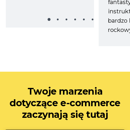
fantast
instruk
bardzo 
rockow
Twoje marzenia
dotyczące e-commerce
zaczynają się tutaj