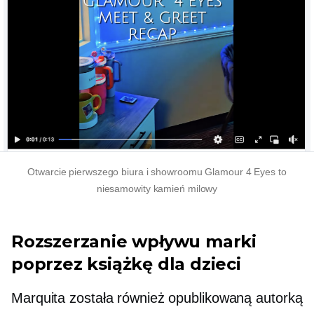
Otwarcie pierwszego biura i showroomu Glamour 4 Eyes to
niesamowity kamień milowy
Rozszerzanie wpływu marki
poprzez książkę dla dzieci
Marquita została również opublikowaną autorką