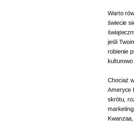
Warto rów
świecie s
świąteczn
jeśli Two
robienie p
kulturow
Chociaż w
Ameryce P
skrótu,
ro
marketing
Kwanzaa, T