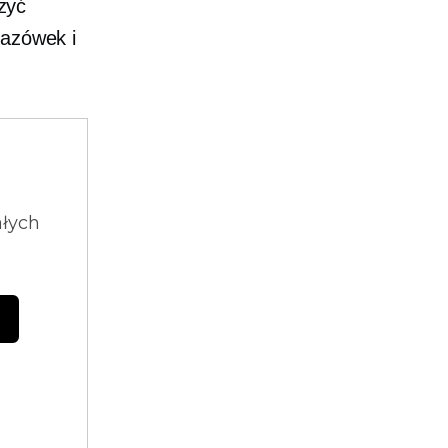
żyć
kazówek i
ałych