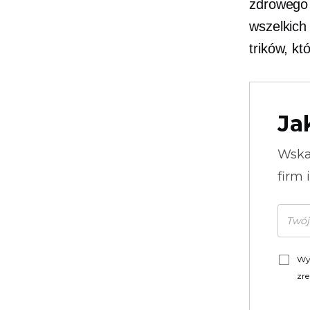
zdrowego
wszelkich
trików, k
Ja
Wska
firm 
Wy
zre