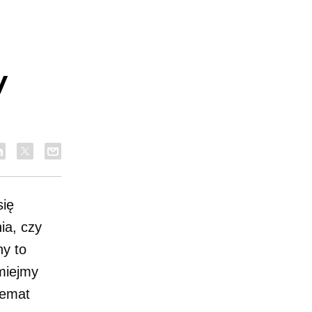
y
się
ia, czy
ny to
miejmy
temat