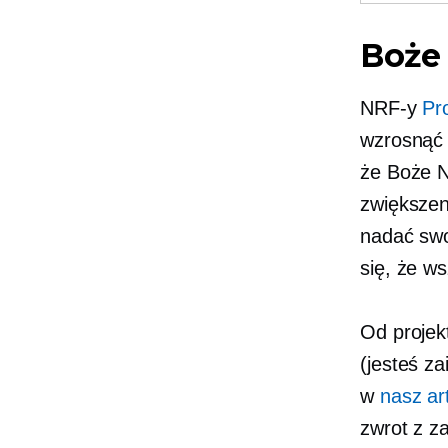
Boże 
NRF-y
Pr
wzrosnąć 
że ​​Boże
zwiększen
nadać swo
się, że w
Od projek
(jesteś z
w
nasz ar
zwrot z z