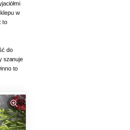
jaciółmi
sklepu w
t to
ść do
y szanuje
inno to