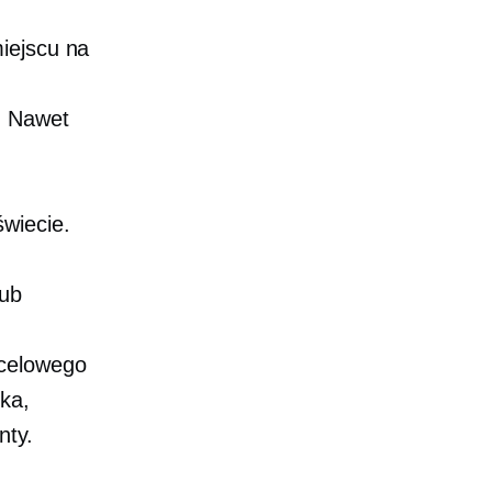
iejscu na
. Nawet
wiecie.
lub
ocelowego
ka,
nty.