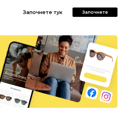
Започнете тук
Започнете