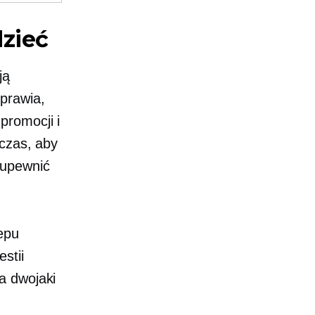
zieć
ją
prawia,
promocji i
 czas, aby
 upewnić
epu
stii
 a
dwojaki