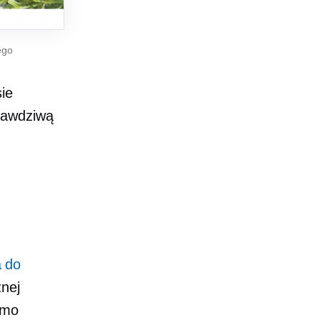
ego
ie
prawdziwą
a do
nej
amo