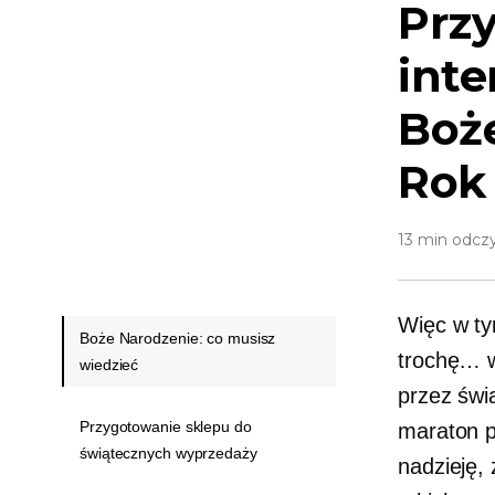
Prz
int
Boż
Rok
13 min odcz
Więc w ty
Boże Narodzenie: co musisz
trochę… w
wiedzieć
przez świ
Przygotowanie sklepu do
maraton p
świątecznych wyprzedaży
nadzieję,