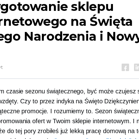
ygotowanie sklepu
ernetowego na Święta
ego Narodzenia i Now
yt
m czasie sezonu świątecznego, być może czujesz 
zdęty. Czy to przez indyka na Święto Dziękczynien
ąteczne promocje. I rozumiemy to. Sezon świątecz
romowania ofert w Twoim sklepie internetowym. I 
 że do tej pory zrobiłeś już lekką pracę domową na 