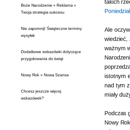
takich rz
Boże Narodzenie + Reklama =
Poniedzia
Twoja strategia sukcesu
Nie zapomnij! Świąteczne terminy
Ale oczyw
wysyłek
wiedzieć,
ważnym w
Dodatkowe wskazówki dotyczące
Narodzeni
przygotowania do świąt
poprzedz
Nowy Rok = Nowa Szansa
istotnym 
nad tym 
Chcesz jeszcze więcej
miały duż
wskazówek?
Podczas g
Nowy Rok 