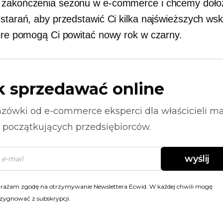
 zakończenia sezonu w e-commerce i chcemy doło
 starań, aby przedstawić Ci kilka najświeższych ws
tóre pomogą Ci powitać nowy rok w czarny.
k sprzedawać online
zówki od
e-commerce
eksperci dla właścicieli m
i początkujących przedsiębiorców.
wyślij
rażam zgodę na otrzymywanie Newslettera Ecwid. W każdej chwili mogę
zygnować z subskrypcji.