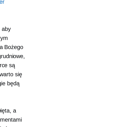
 ​​
, aby
dnym
ta Bożego
grudniowe,
rce są
warto się
gie będą
ięta, a
lementami