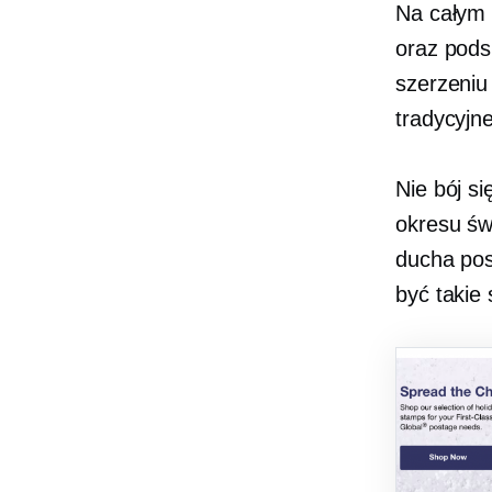
Na całym ś
oraz pods
szerzeniu 
tradycyjn
Nie bój s
okresu św
ducha pos
być takie