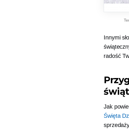
Te
Innymi sł
świąteczn
radość Tw
Przy
świą
Jak powi
Święta Dz
sprzedaży