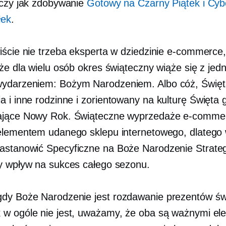
eczy jak zdobywanie
Gotowy na Czarny Piątek i Cyber
łek
.
iście nie trzeba eksperta w dziedzinie e-commerce
 że dla wielu osób okres świąteczny wiąże się z je
ydarzeniem: Bożym Narodzeniem. Albo cóż, Świę
a i inne rodzinne i
zorientowany na kulturę
Święta 
ające Nowy Rok. Świąteczne wyprzedaże e-comme
elementem udanego sklepu internetowego, dlatego 
zastanowić
Specyficzne na Boże Narodzenie
Strate
y wpływ na sukces całego sezonu.
dy Boże Narodzenie jest
rozdawanie prezentów
św
w ogóle nie jest, uważamy, że oba są ważnymi e