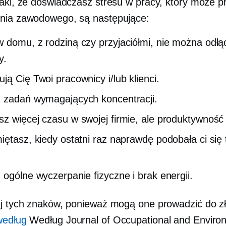
naki, że doświadczasz stresu w pracy, który może p
nia zawodowego, są następujące:
 domu, z rodziną czy przyjaciółmi, nie można odłą
y.
ją Cię Twoi pracownicy i/lub klienci.
 zadań wymagających koncentracji.
z więcej czasu w swojej firmie, ale produktywność
iętasz, kiedy ostatni raz naprawdę podobała ci się 
 ogólne wyczerpanie fizyczne i brak energii.
j ​​​​tych znaków, ponieważ mogą one prowadzić do z
według
Według Journal of Occupational and Enviro