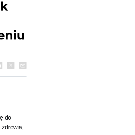
ak
eniu
ię do
 zdrowia,