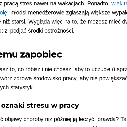
z pracą
stres nawet na wakacjach. Ponadto,
wiek t
olę
: młodsi menedżerowie zgłaszają większe wypal
niż starsi. Wygląda więc na to, że możesz mieć dw
dzi podjąć środki ostrożności.
temu zapobiec
asz to, co robisz i nie chcesz, aby to uczucie (i sp
stwórz zdrowe środowisko pracy, aby nie powiększa
ych statystyk.
 oznaki stresu w pracy
ać objawy choroby niż później ją leczyć, prawda? T