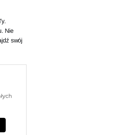
Ty.
. Nie
ajdź swój
ałych