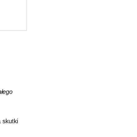
?
ałego
 skutki