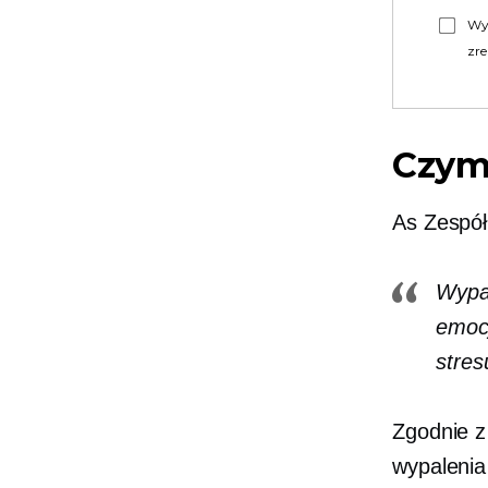
Wy
zre
Czym
As
Zespó
Wypal
emocj
stresu
Zgodnie 
wypaleni