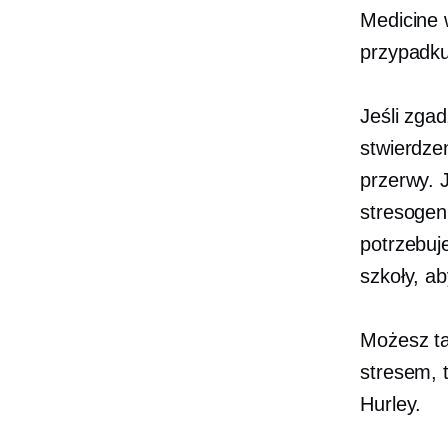
Medicine 
przypadku
Jeśli zga
stwierdze
przerwy. J
stresogen
potrzebuj
szkoły, a
Możesz ta
stresem, 
Hurley.