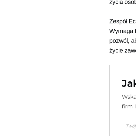
życia osob
Zespół Ec
Wymaga t
pozwól, a
życie za
Ja
Wska
firm 