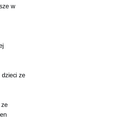
ksze w
.
ej
 dzieci ze
 ze
een