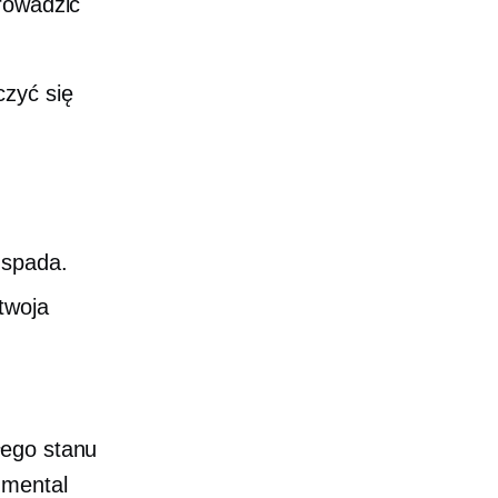
rowadzić
czyć się
 spada.
twoja
łego stanu
nmental