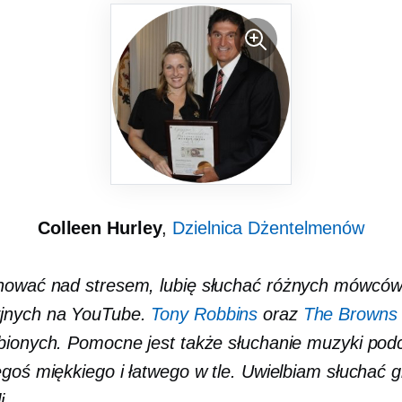
Colleen Hurley
,
Dzielnica Dżentelmenów
ować nad stresem, lubię słuchać różnych mówcó
jnych na YouTube.
Tony Robbins
oraz
The Browns
bionych. Pomocne jest także słuchanie muzyki pod
egoś miękkiego i łatwego w tle. Uwielbiam słuchać g
i.