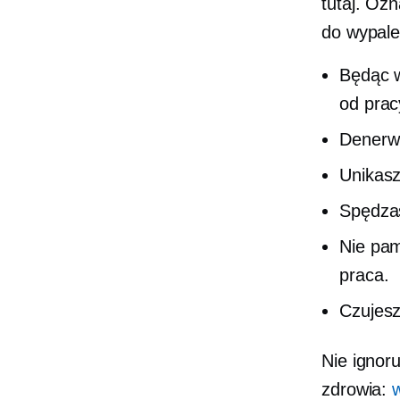
tutaj. Oz
do wypale
Będąc w
od prac
Denerwu
Unikasz
Spędzas
Nie pam
praca.
Czujesz
Nie ignoru
zdrowia: