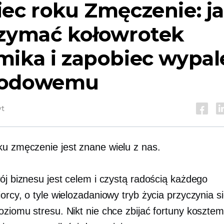
iec roku
Zmęczenie: j
rzymać kołowrotek
mika i zapobiec wypal
odowemu
yt
ku
zmęczenie jest znane wielu z nas.
wój biznesu jest celem i czystą radością każdego
orcy, o tyle wielozadaniowy tryb życia przyczynia s
oziomu stresu. Nikt nie chce zbijać fortuny kosztem