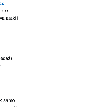
eż
enie
a ataki i
rzedaż)
ć
ak samo