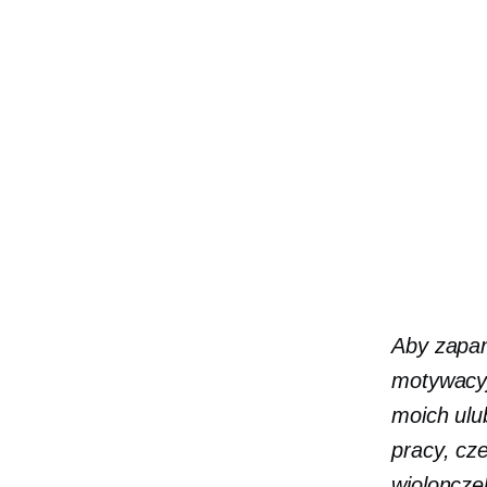
Aby zapan
motywacy
moich ulu
pracy, cz
wiolonczel