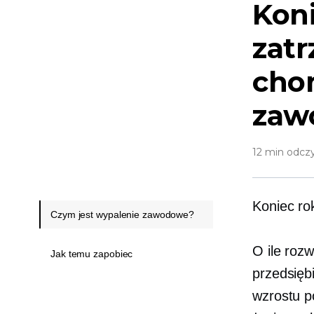
Kon
zat
cho
zaw
12 min odcz
Koniec ro
Czym jest wypalenie zawodowe?
O ile roz
Jak temu zapobiec
przedsiębi
wzrostu p