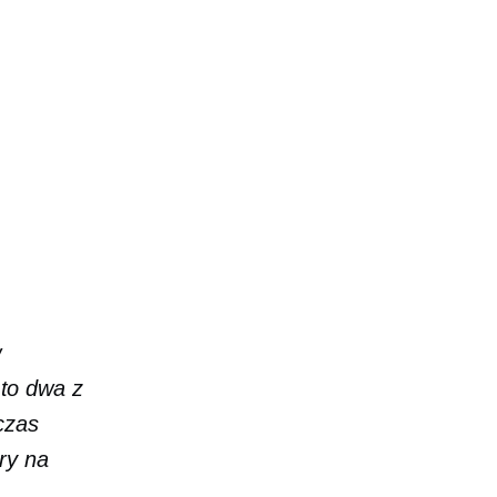
w
to dwa z
czas
ry na