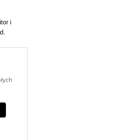
tor i
d.
ałych