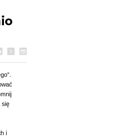
io
ego”.
zować
omnij
 się
h i