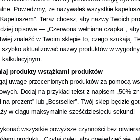
alne. Powiedzmy, że nazywałeś wszystkie kapelusz
„Kapeluszem”. Teraz chcesz, aby nazwy Twoich pr
rdziej opisowe — „Czerwona wełniana czapka”, aby 
atwiej znaleźć w Twoim sklepie to, czego szukają. T
 szybko aktualizować nazwy produktów w wygodn
 kalkulacyjnym.
iaj produkty wstążkami produktów
gaj uwagę przecenionych produktów za pomocą ws
owych. Dodaj na przykład tekst z napisem „50% zni
 na prezent” lub „Bestseller”. Twój sklep będzie go
ży w ciągu maksymalnie sześćdziesięciu sekund!
konać wszystkie powyższe czynności bez otwieran
łami produktu. Czytaj dalej, aby dowiedzieć się, ja