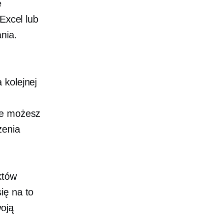
ę
Excel lub
nia.
 kolejnej
e możesz
zenia
któw
ię na to
woją