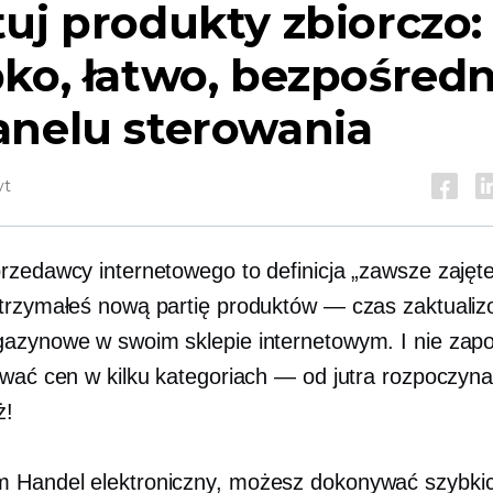
uj produkty zbiorczo:
ko, łatwo, bezpośredn
anelu sterowania
yt
rzedawcy internetowego to definicja „zawsze zajęt
trzymałeś nową partię produktów — czas zaktuali
azynowe w swoim sklepie internetowym. I nie zap
ować cen w kilku kategoriach — od jutra rozpoczyna
ż!
em
Handel elektroniczny,
możesz dokonywać szybkic