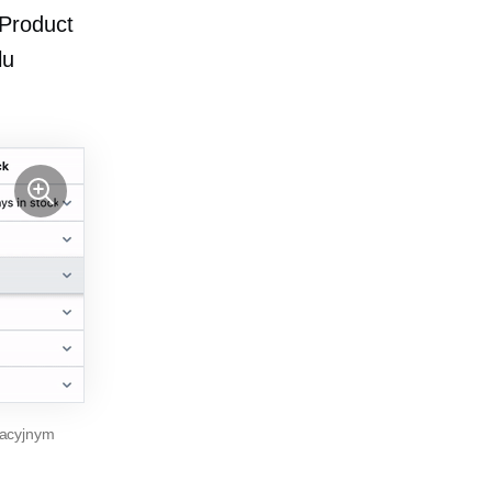
 Product
lu
lacyjnym