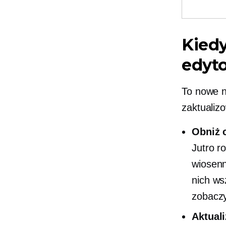
Kiedy
edyt
To nowe na
zaktualiz
Obniż 
Jutro r
wiosenn
nich ws
zobaczy
Aktual