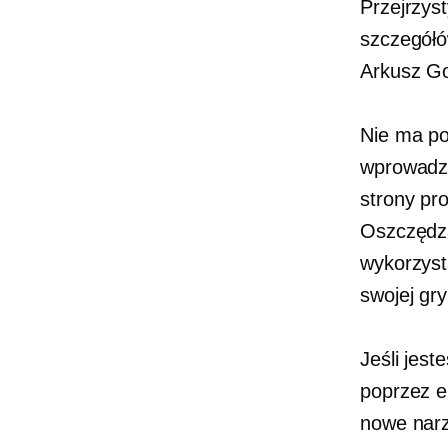
Przejrzys
szczegółów
Arkusz Go
Nie ma po
wprowadza
strony pr
Oszczędza
wykorzyst
swojej gr
Jeśli jes
poprzez e
nowe narz