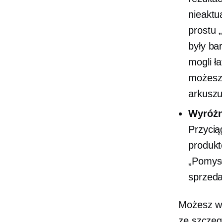
nieaktu
prostu 
były ba
mogli ł
możesz
arkuszu
Wyróżn
Przycią
produkt
„Pomysł
sprzeda
Możesz wy
ze szczegó