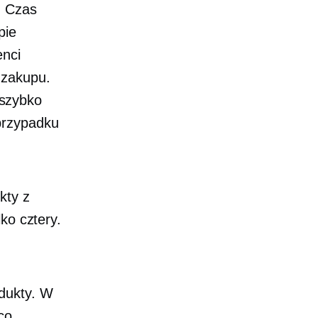
. Czas
pie
enci
 zakupu.
 szybko
przypadku
kty z
ko cztery.
odukty. W
co