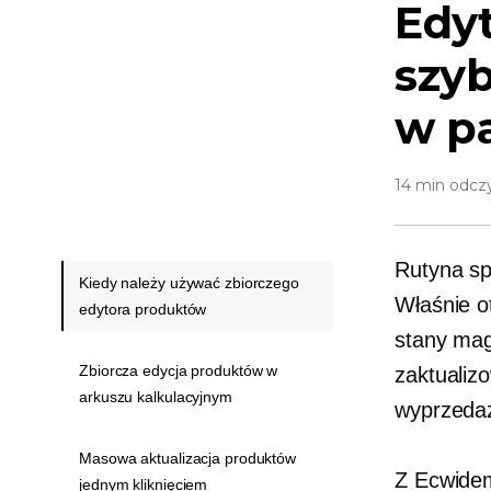
Edyt
szyb
w p
14 min odcz
Rutyna sp
Kiedy należy używać zbiorczego
Właśnie o
edytora produktów
stany mag
Zbiorcza edycja produktów w
zaktualiz
arkuszu kalkulacyjnym
wyprzeda
Masowa aktualizacja produktów
Z Ecwid
jednym kliknięciem