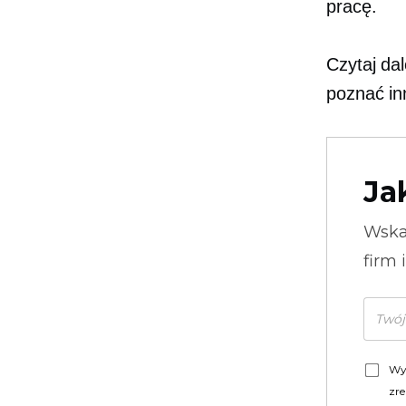
pracę.
Czytaj dal
poznać in
Ja
Wska
firm 
Wy
zre