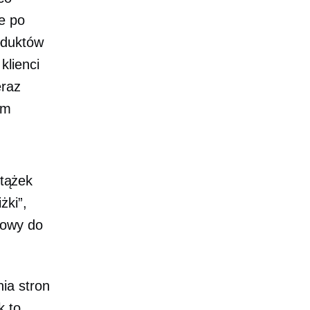
e po
oduktów
klienci
eraz
ym
tążek
żki”,
towy do
ia stron
k to