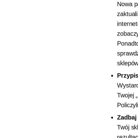
Nowa p
zaktual
interne
zobaczy
Ponadto
sprawdz
sklepó
Przypi
Wystarc
Twojej 
Policzy
Zadbaj
Twój sk
rezulta