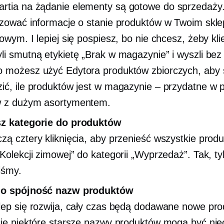
artia
na żądanie
elementy są gotowe do sprzedaży
izować informacje o stanie produktów w Twoim skle
towym. I lepiej się pospiesz, bo nie chcesz, żeby kli
li smutną etykietę „Brak w magazynie” i wyszli bez
 możesz użyć Edytora produktów zbiorczych, aby
ić, ile produktów jest w magazynie – przydatne w 
w z dużym asortymentem.
sz kategorie do produktów
zą cztery kliknięcia, aby przenieść wszystkie produ
„Kolekcji zimowej” do kategorii „Wyprzedaż”. Tak, tyl
liśmy.
 o spójność nazw produktów
lep się rozwija, cały czas będą dodawane nowe pr
cie niektóre starsze nazwy produktów mogą być nie