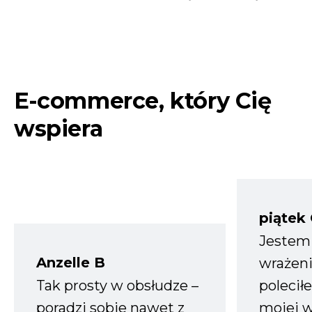
E-commerce, który Cię
wspiera
piątek
Jestem
Anzelle B
wrażeni
Tak prosty w obsłudze –
polecił
poradzi sobie nawet z
mojej w