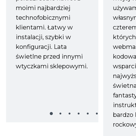
moimi najbardziej
używam
technofobicznymi
własnym
klientami. Łatwy w
czterem
instalacji, szybki w
których
konfiguracji. Lata
webmas
świetlne przed innymi
kodowa
wtyczkami sklepowymi.
wsparci
najwyż
świetn
fantast
instruk
bardzo 
rockow