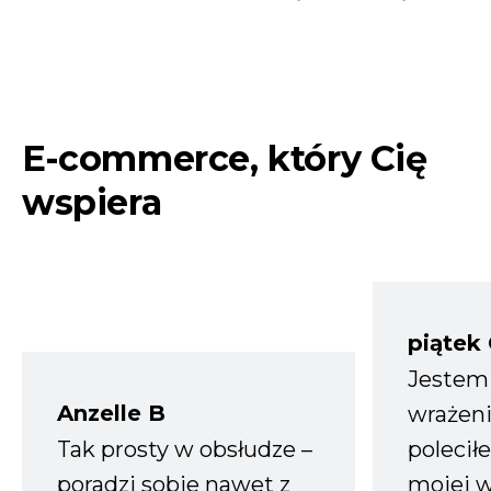
E-commerce, który Cię
wspiera
piątek
Jestem
Anzelle B
wrażeni
Tak prosty w obsłudze –
polecił
poradzi sobie nawet z
mojej w