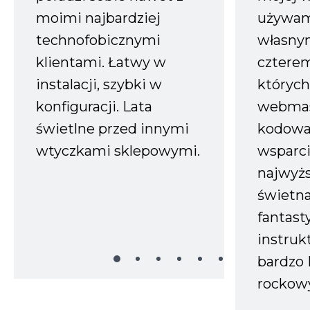
moimi najbardziej
używam
technofobicznymi
własnym
klientami. Łatwy w
czterem
instalacji, szybki w
których
konfiguracji. Lata
webmas
świetlne przed innymi
kodowa
wtyczkami sklepowymi.
wsparci
najwyż
świetn
fantast
instruk
bardzo 
rockow