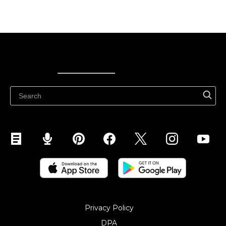
Ecwid
Ecwid
Ecwidi ajaveeb
Abikeskus
Privacy Policy
DPA