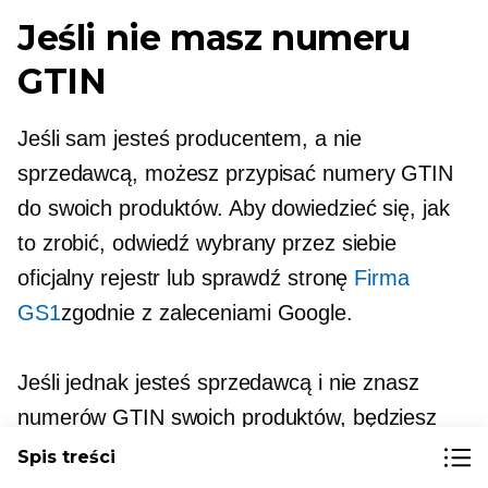
Jeśli nie masz numeru
GTIN
Jeśli sam jesteś producentem, a nie
sprzedawcą, możesz przypisać numery GTIN
do swoich produktów. Aby dowiedzieć się, jak
to zrobić, odwiedź wybrany przez siebie
oficjalny rejestr lub sprawdź stronę
Firma
GS1
zgodnie z zaleceniami Google.
Jeśli jednak jesteś sprzedawcą i nie znasz
numerów GTIN swoich produktów, będziesz
musiał je znaleźć. Poproś o kody kreskowe u
Spis treści
swojego dostawcy. Jeśli ich nie mają, dobrym