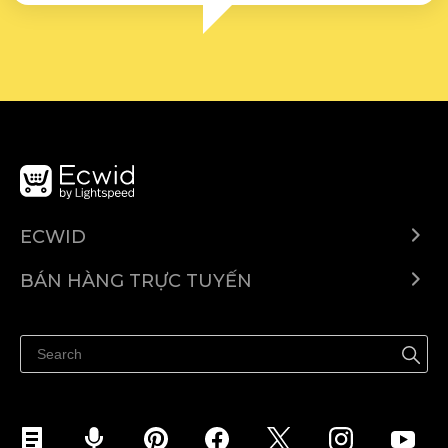
ECWID
Ecwid.com
BÁN HÀNG TRỰC TUYẾN
Trung tâm trợ giúp
Bán ở bất cứ đâu
Quảng bá ở bất cứ đâu
Kiểm soát mọi thứ