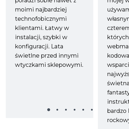
poradzi sobie nawet z
mojej w
moimi najbardziej
używam
technofobicznymi
własnym
klientami. Łatwy w
czterem
instalacji, szybki w
których
konfiguracji. Lata
webmas
świetlne przed innymi
kodowa
wtyczkami sklepowymi.
wsparci
najwyż
świetn
fantast
instruk
bardzo 
rockow