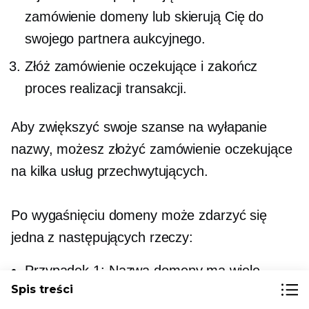
zamówienie domeny lub skierują Cię do
swojego partnera aukcyjnego.
Złóż zamówienie oczekujące i zakończ
proces realizacji transakcji.
Aby zwiększyć swoje szanse na wyłapanie
nazwy, możesz złożyć zamówienie oczekujące
na kilka usług przechwytujących.
Po wygaśnięciu domeny może zdarzyć się
jedna z następujących rzeczy:
Przypadek 1: Nazwa domeny ma wiele
Spis treści
zamówień oczekujących. W takim przypadku