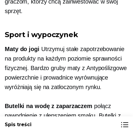
graczom, którzy chcą zainwestować w swój
sprzęt.
Sport i wypoczynek
Maty do jogi
Utrzymuj stałe zapotrzebowanie
na produkty na każdym poziomie sprawności
fizycznej.
Bardzo gruby
maty z
Antypoślizgowe
powierzchnie i prowadnice wyrównujące
wyróżniają się na zatłoczonym rynku.
Butelki na wodę z zaparzaczem
połącz
nawodnienie z ulepszeniem smaku. Butelki z
komorami do zaparzania owoców i
Spis treści