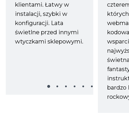
klientami. Łatwy w
czterem
instalacji, szybki w
których
konfiguracji. Lata
webmas
świetlne przed innymi
kodowa
wtyczkami sklepowymi.
wsparci
najwyż
świetn
fantast
instruk
bardzo 
rockow