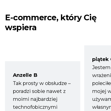
E-commerce, który Cię
wspiera
piątek
Jestem
Anzelle B
wrażeni
Tak prosty w obsłudze –
polecił
poradzi sobie nawet z
mojej w
moimi najbardziej
używam
technofobicznymi
własnym