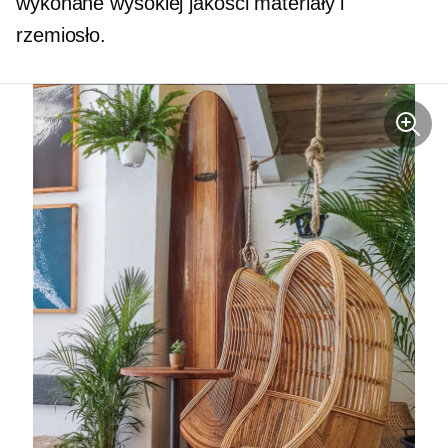
wykonane
wysokiej jakości
materiały i
rzemiosło.