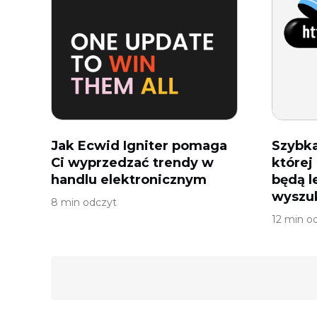
Jak Ecwid Igniter pomaga
Szybka
Ci wyprzedzać trendy w
której
handlu elektronicznym
będą l
wyszu
8 min odczyt
12 min o