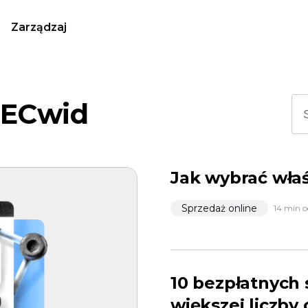
Zarządzaj
 ECwid
Jak wybrać właś
Sprzedaż online
14 min o
10 bezpłatnych
większej liczby