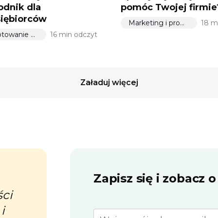
dnik dla
pomóc Twojej firmie
iębiorców
Marketing i promocja
18 m
Przygotowanie do uruchomienia
16 min odczyt
Załaduj więcej
Zapisz się i zobacz 
„Uwielbiam treść bloga i
„
ści
biuletynu, dziękuję!”
s
i
n