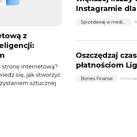
Instagramie dla
Sprzedawaj w mediach społecznościowych
1
etową z
ligencji:
rm
Oszczędzaj czas 
płatnościom Li
ć stronę internetową?
edz się, jak stworzyć
Biznes Finanse
11 min od
rzystaniem sztucznej