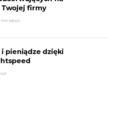
 Twojej firmy
9 min odczyt
i pieniądze dzięki
ghtspeed
czyt