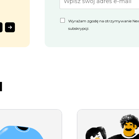
s
Wyrażam zgodę na otrzymywanie Newsl
Courtney, sprzedawca Ecwid
Lu
subskrypcji.
d