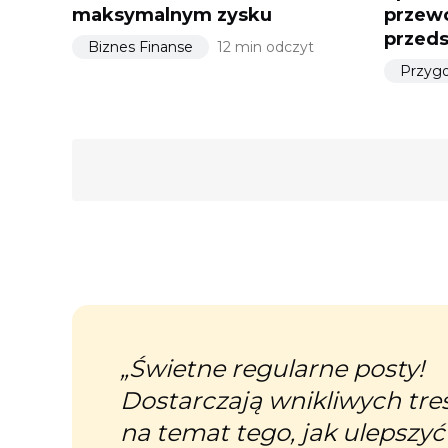
maksymalnym zysku
przewo
przeds
Biznes Finanse
12 min odczyt
a, który
„Świetne regularne posty!
 firm w
Dostarczają wnikliwych tre
nych
na temat tego, jak ulepszyć 