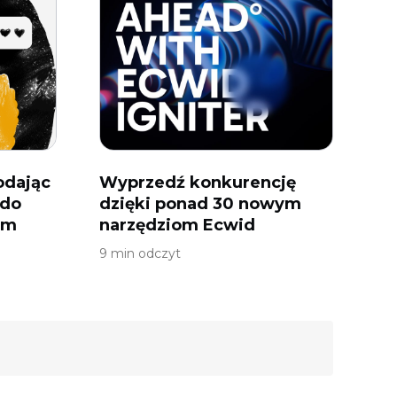
odając
Wyprzedź konkurencję
 do
dzięki ponad 30 nowym
ym
narzędziom Ecwid
9 min odczyt