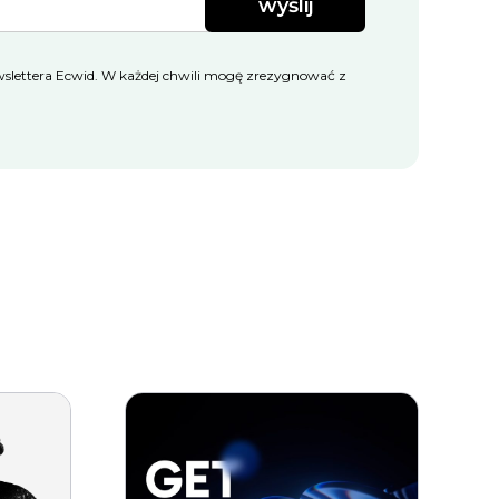
wyślij
przedaży i marketingu.”
kroków 
osiągnię
ettera Ecwid. W każdej chwili mogę zrezygnować z
sso, sprzedawca Ecwid
Joy, sprz