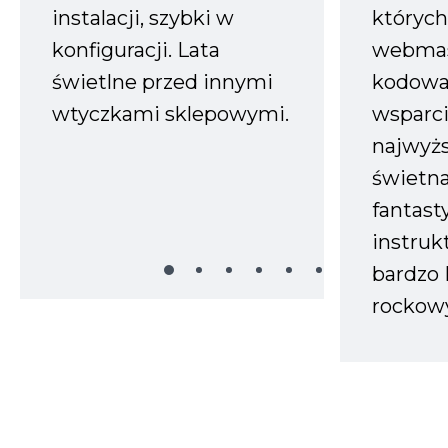
instalacji, szybki w
których
konfiguracji. Lata
webmas
świetlne przed innymi
kodowa
wtyczkami sklepowymi.
wsparci
najwyż
świetn
fantast
instruk
bardzo 
rockow