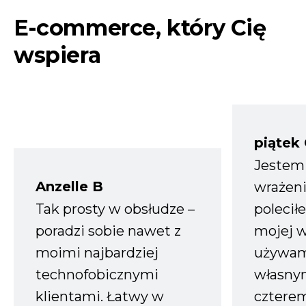
E-commerce, który Cię
wspiera
piątek
Jestem
Anzelle B
wrażeni
Tak prosty w obsłudze –
polecił
poradzi sobie nawet z
mojej w
moimi najbardziej
używam
technofobicznymi
własnym
klientami. Łatwy w
czterem