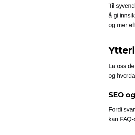
Til syven
å gi innsi
og mer eff
Ytter
La oss de
og hvorda
SEO o
Fordi sva
kan FAQ-s