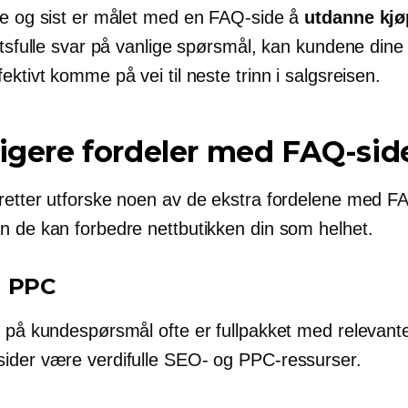
de og sist er målet med en FAQ-side å
utdanne kjø
ktsfulle svar på vanlige spørsmål, kan kundene dine
ektivt komme på vei til neste trinn i salgsreisen.
ligere fordeler med FAQ-sid
retter utforske noen av de ekstra fordelene med F
n de kan forbedre nettbutikken din som helhet.
g PPC
r på kundespørsmål ofte er fullpakket med relevant
ider være verdifulle SEO- og PPC-ressurser.