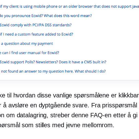
e til hvordan disse vanlige spørsmålene er klikkba
or å avsløre en
dyptgående
svare. Fra prisspørsmål t
on om datalagring, streber denne FAQ-en etter å gi
pørsmål som stilles med jevne mellomrom.