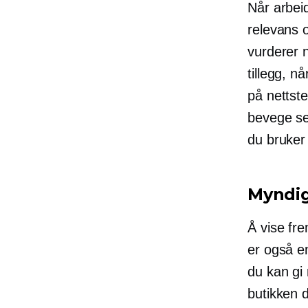
Når arbeid
relevans 
vurderer n
tillegg, n
på nettste
bevege seg
du bruker 
Myndi
Å vise fr
er også en
du kan gi 
butikken di