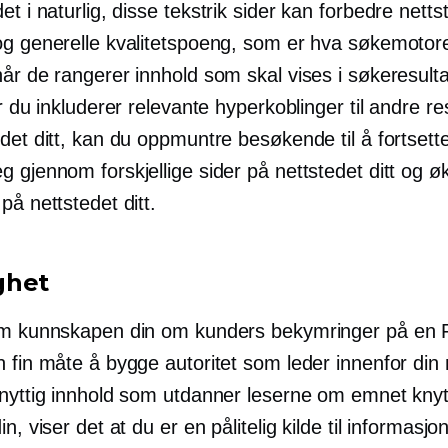
et i naturlig, disse
tekstrik
sider kan forbedre netts
og generelle kvalitetspoeng, som er hva søkemotor
år de rangerer innhold som skal vises i søkeresulta
år du inkluderer relevante hyperkoblinger til andre r
det ditt, kan du oppmuntre besøkende til å fortsett
 gjennom forskjellige sider på nettstedet ditt og ø
på nettstedet ditt.
ghet
em kunnskapen din om kunders bekymringer på en 
 fin måte å bygge autoritet som leder innenfor din n
nyttig innhold som utdanner leserne om emnet knytte
n, viser det at du er en pålitelig kilde til informasjon 