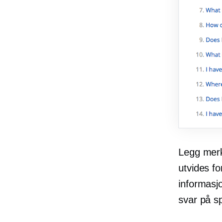
Legg merk
utvides f
informasj
svar på s