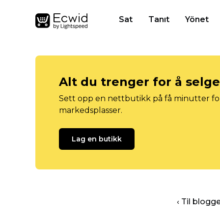
Sat
Tanıt
Yönet
Alt du trenger for å selg
Sett opp en nettbutikk på få minutter for
markedsplasser.
Lag en butikk
‹ Til blog