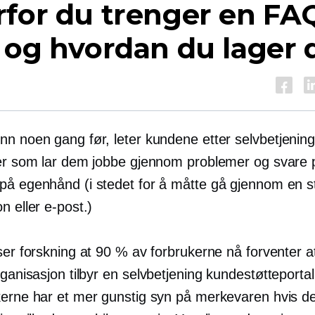
for du trenger en FA
 og hvordan du lager 
nn noen gang før, leter kundene etter
selvbetjenin
ver som lar dem jobbe gjennom problemer og svare 
på egenhånd (i stedet for å måtte gå gjennom en s
n eller e-post.)
ser forskning at 90 % av forbrukerne nå forventer 
rganisasjon tilbyr en
selvbetjening
kundestøtteportal
kerne har et mer gunstig syn på merkevaren hvis d