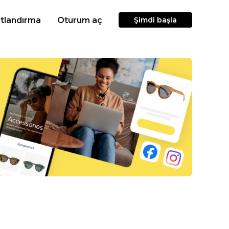
atlandırma
Oturum aç
Şimdi başla