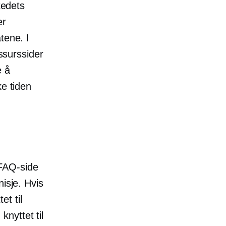
tedets
er
tene. I
essurssider
e å
ke tiden
FAQ-side
isje. Hvis
t til
knyttet til