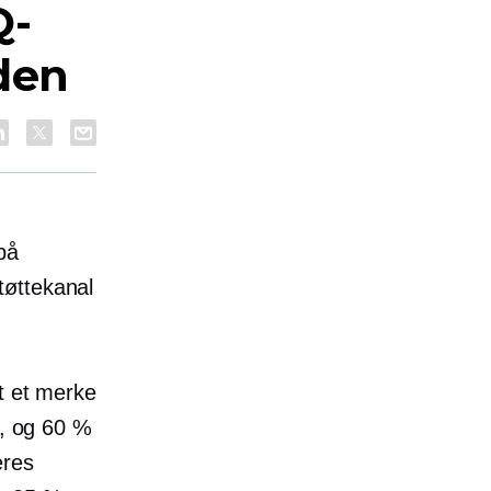
Q-
den
g
på
tøttekanal
at et merke
, og 60 %
eres