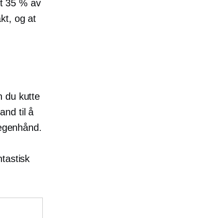
at 35 % av
kt, og at
n du kutte
nd til å
egenhånd.
tastisk