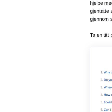
hjelpe me
gjentatte
gjennom s
Ta en tit