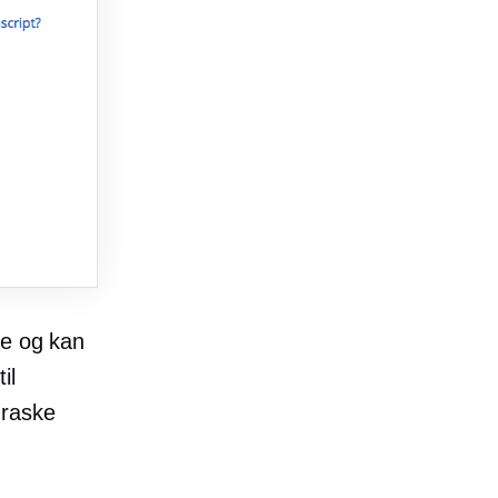
re og kan
il
 raske