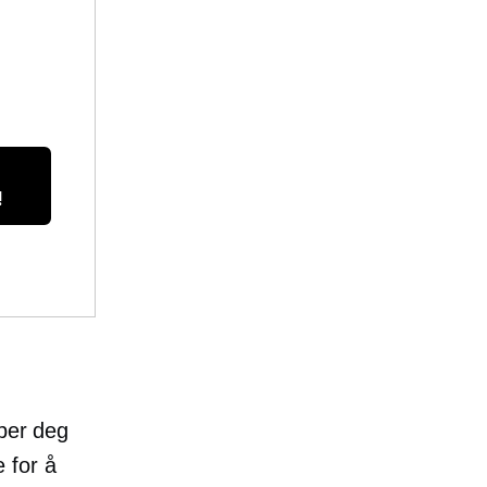
!
lper deg
 for å