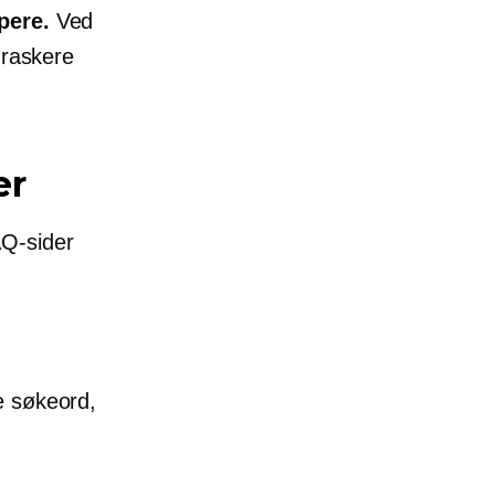
pere.
Ved
 raskere
er
AQ-sider
e søkeord,