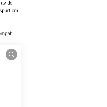
 av de
 spurt om
empel: