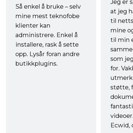
Jeg er 
Så enkel å bruke – selv
at jeg 
mine mest teknofobe
til net
klienter kan
mine og
administrere. Enkel å
til min
installere, rask å sette
sammen
opp. Lysår foran andre
som jeg
butikkplugins.
for. Va
utmerke
støtte, 
dokume
fantast
videoer
Ecwid, 