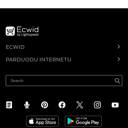
ECWID
Ecwid.com
PARDUODU INTERNETU
Kainodara
Parduodu visur
Pagalbos centras
Parduodu Facebook
Parduodu Instagram