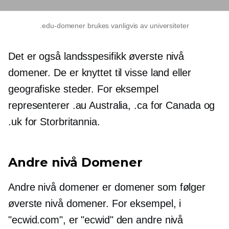
.edu-domener brukes vanligvis av universiteter
Det er også
landsspesifikk
øverste nivå
domener. De er knyttet til visse land eller
geografiske steder. For eksempel
representerer .au Australia, .ca for Canada og
.uk for Storbritannia.
Andre nivå
Domener
Andre nivå
domener er domener som følger
øverste nivå
domener. For eksempel, i
"ecwid.com", er "ecwid" den
andre nivå