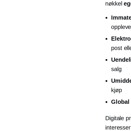
nøkkel
eg
Immater
oppleve
Elektro
post ell
Uendel
salg
Umiddel
kjøp
Global
Digitale 
interesse