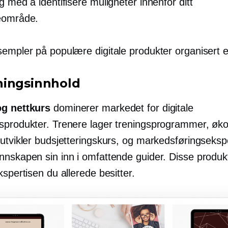
g med å identifisere muligheter innenfor ditt
eområde.
empler på populære digitale produkter organisert et
ingsinnhold
g nettkurs
dominerer markedet for digitale
sprodukter. Trenere lager treningsprogrammer, øk
 utvikler budsjetteringskurs, og markedsføringseksp
nnskapen sin inn i omfattende guider. Disse produ
kspertisen du allerede besitter.