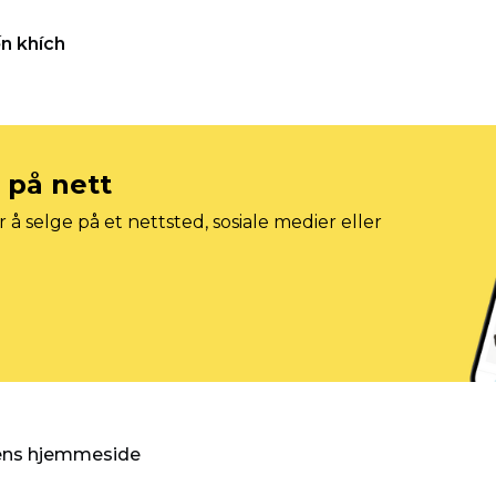
n khích
e på nett
 å selge på et nettsted, sosiale medier eller
gens hjemmeside