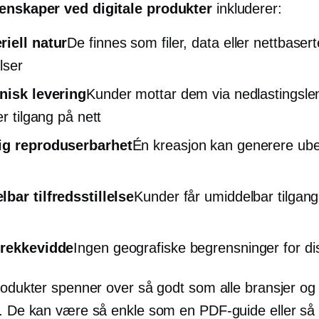
enskaper ved digitale produkter
inkluderer:
iell natur
De finnes som filer, data eller nettbasert
lser
nisk levering
Kunder mottar dem via nedlastingslen
er tilgang på nett
ig reproduserbarhet
Én kreasjon kan generere ub
bar tilfredsstillelse
Kunder får umiddelbar tilgang
 rekkevidde
Ingen geografiske begrensninger for dis
produkter spenner over så godt som alle bransjer og
r. De kan være så enkle som en PDF-guide eller så