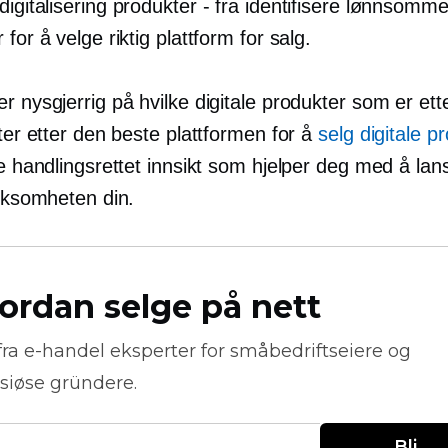
digitalisering
produkter - fra
identifisere lønnsomm
 for å velge riktig plattform for salg.
r nysgjerrig på hvilke digitale produkter som er ett
eter etter den beste plattformen for å
selg digitale p
ne handlingsrettet innsikt som hjelper deg med å la
irksomheten din.
ordan selge på nett
fra
e-handel
eksperter for småbedriftseiere og
siøse gründere.
Bli 