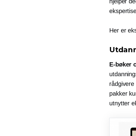
hjelper de
ekspertis
Her er eks
Utdann
E-bøker
o
utdanning
rådgivere
pakker ku
utnytter e