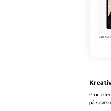
Kreati
Produkter 
på spørsm