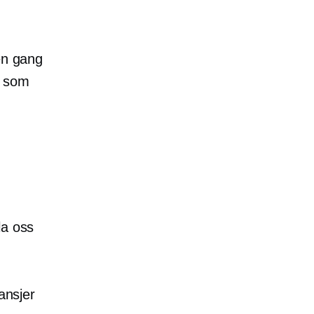
én gang
e som
la oss
ansjer