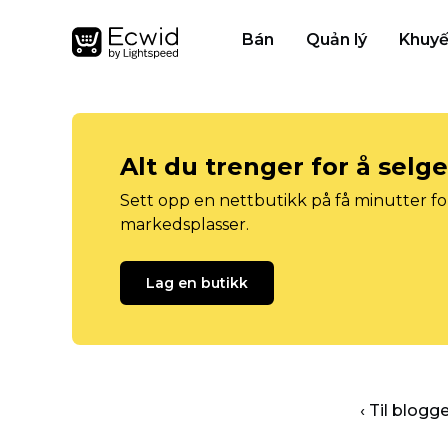
Bán
Quản lý
Khuyế
Alt du trenger for å selg
Sett opp en nettbutikk på få minutter for
markedsplasser.
Lag en butikk
‹ Til blog