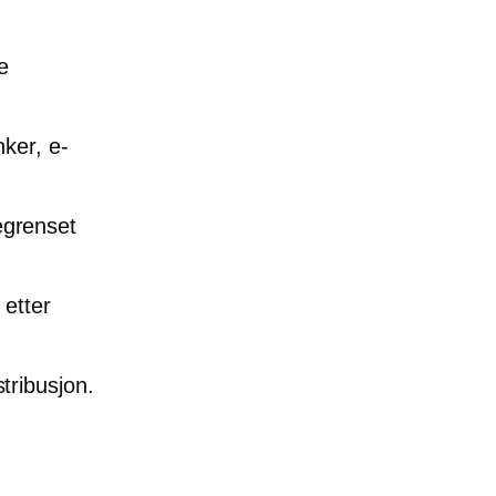
e
ker, e-
egrenset
 etter
tribusjon.