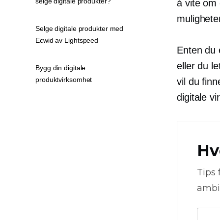
selge digitale produkter?
å vite om 
muligheter
Selge digitale produkter med
Ecwid av Lightspeed
Enten du e
eller du l
Bygg din digitale
produktvirksomhet
vil du fin
digitale v
Hv
Tips 
ambi