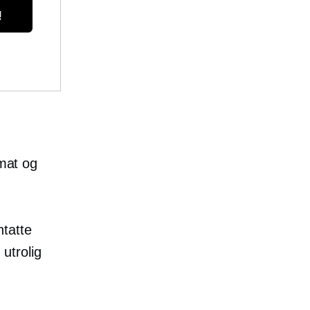
!
rmat og
ntatte
utrolig