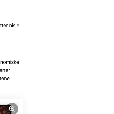
ter nisje:
onomiske
erter
ktene