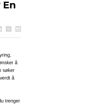
? En
yring,
 ønsker å
m søker
 verdt å
du trenger