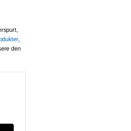
e
erspurt,
rodukter
,
nsere den