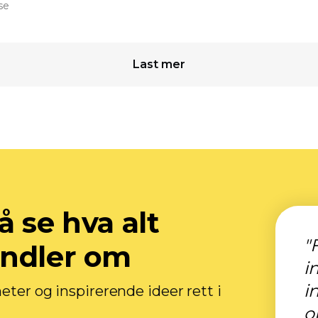
se
Last mer
å se hva alt
"
andler om
i
i
heter og inspirerende ideer rett i
o