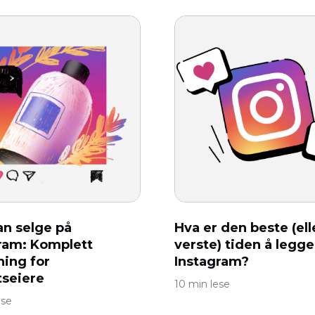
n selge på
Hva er den beste (ell
ram: Komplett
verste) tiden å legge
ning for
Instagram?
tseiere
10 min lese
ese