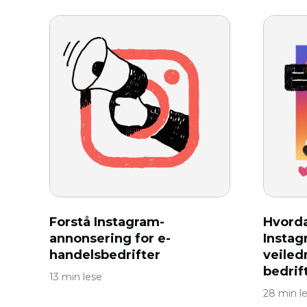
Forstå Instagram-
Hvorda
annonsering for e-
Instag
handelsbedrifter
veiled
bedrif
13 min lese
28 min l