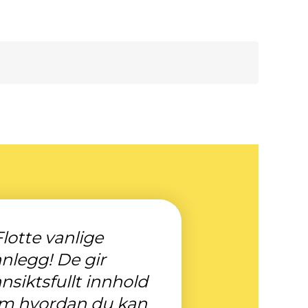
Flotte vanlige
nnlegg! De gir
nnsiktsfullt innhold
m hvordan du kan