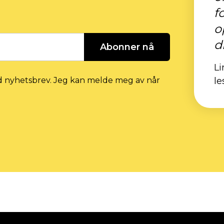
f
o
di
Abonner nå
Li
d nyhetsbrev. Jeg kan melde meg av når
le