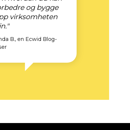
orbedre og bygge
pp virksomheten
n."
nda B., en Ecwid Blog-
ser