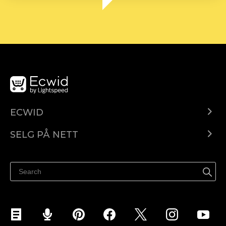
ECWID
Ecwid.com
SELG PÅ NETT
Pris
Selg hvor som helst
Hjelpesenter
Selg på Facebook
Selg på Instagram