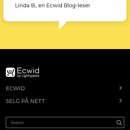
Linda B., en Ecwid Blog-leser
ECWID
Ecwid.com
SELG PÅ NETT
Pris
Selg hvor som helst
Hjelpesenter
Selg på Facebook
Selg på Instagram