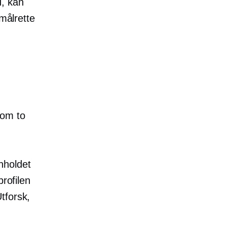
d, kan
 målrette
lom to
nholdet
profilen
tforsk,