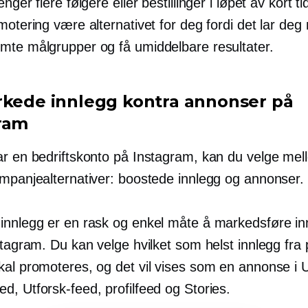
nger flere følgere eller bestillinger i løpet av kort ti
motering være alternativet for deg fordi det lar deg
mte målgrupper og få umiddelbare resultater.
rkede innlegg kontra annonser på
ram
ar en bedriftskonto på Instagram, kan du velge mel
ampanjealternativer: boostede innlegg og annonser.
innlegg er en rask og enkel måte å markedsføre in
stagram. Du kan velge hvilket som helst innlegg fra 
kal promoteres, og det vil vises som en annonse i U
d, Utforsk-feed, profilfeed og Stories.