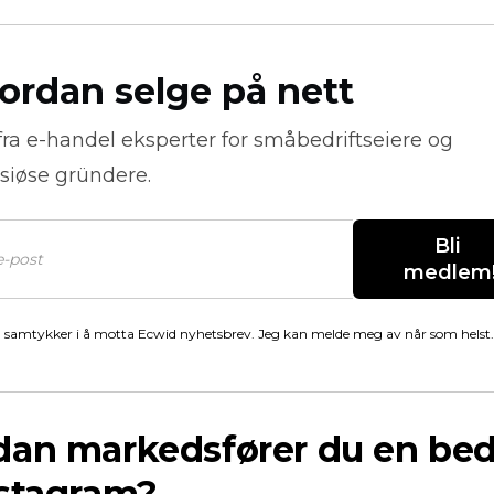
ordan selge på nett
fra
e-handel
eksperter for småbedriftseiere og
siøse gründere.
Bli 
medlem
 samtykker i å motta Ecwid nyhetsbrev. Jeg kan melde meg av når som helst.
an markedsfører du en bedr
nstagram?