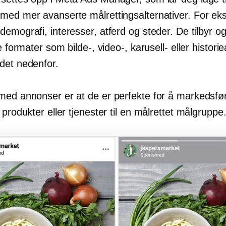
med mer avanserte målrettingsalternativer. For e
emografi, interesser, atferd og steder. De tilbyr o
ge formater som bilde-, video-, karusell- eller histor
det nedenfor.
med annonser er at de er perfekte for å markedsfø
 produkter eller tjenester til en målrettet målgruppe