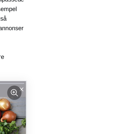
ksempel
gså
ieannonser
re
.