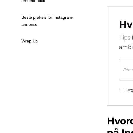
en nettbutikk
Beste praksis for Instagram-
Hv
annonser
Tips 
Wrap Up
ambi
Jeg
Hvord
på I