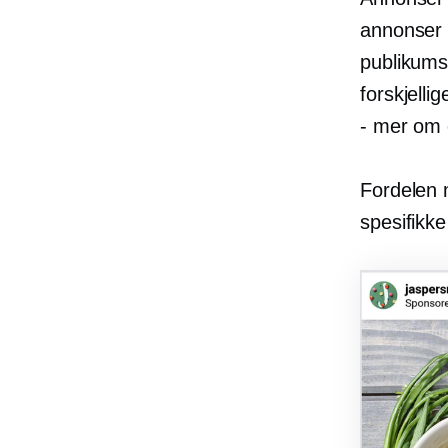
annonser 
publikumsd
forskjelli
- mer om 
Fordelen 
spesifikke