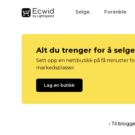
Selge
Forenkle
Alt du trenger for å selg
Sett opp en nettbutikk på få minutter for
markedsplasser.
Lag en butikk
‹ Til blog