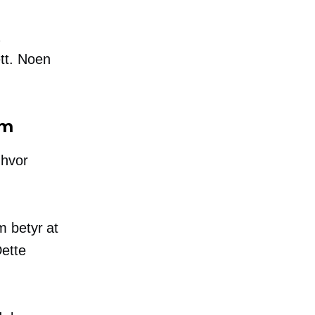
tt. Noen
am
 hvor
m betyr at
Dette