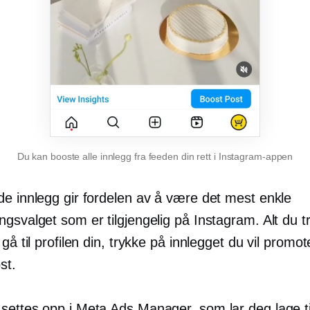
Du kan booste alle innlegg fra feeden din rett i Instagram-appen
de innlegg gir fordelen av å være det mest enkle
gsvalget som er tilgjengelig på Instagram. Alt du t
 gå til profilen din, trykke på innlegget du vil promo
st.
settes opp i Meta Ads Manager, som lar deg lage t