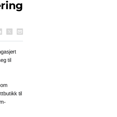
ring
gasjert
eg til
e om
butikk til
am-