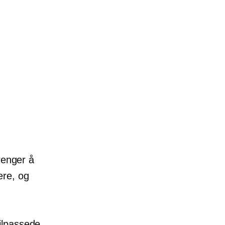
renger å
tere, og
ilpassede