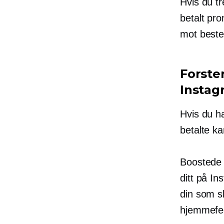
Hvis du tre
betalt pro
mot beste
Forste
Instag
Hvis du h
betalte k
Boostede 
ditt på In
din som s
hjemmefee