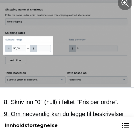
Skriv inn "0" (null) i feltet "Pris per ordre".
Om nødvendig kan du legge til beskrivelser
for kunder. Du kan for eksempel angi tiden
Innholdsfortegnelse
det tar før bestillinger kommer når de