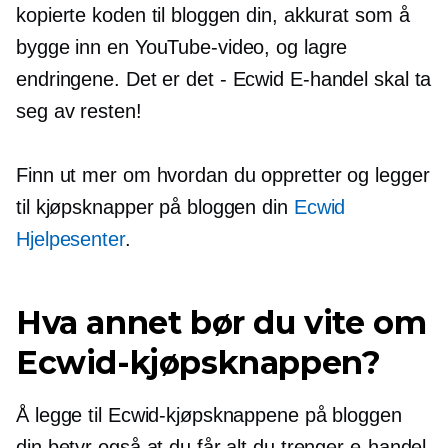
kopierte koden til bloggen din, akkurat som å
bygge inn en YouTube-video, og lagre
endringene. Det er det
-
Ecwid
E-handel
skal ta
seg av resten!
Finn ut mer om hvordan du oppretter og legger
til kjøpsknapper på bloggen din
Ecwid
Hjelpesenter
.
Hva annet bør du vite om
Ecwid-kjøpsknappen?
Å legge til Ecwid-kjøpsknappene på bloggen
din betyr også at du får alt du trenger
e-handel