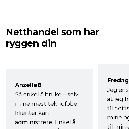
Netthandel som har
ryggen din
Fredag 
AnzelleB
Jeg er 
Så enkel å bruke – selv
at jeg 
mine mest teknofobe
til net
klienter kan
mine og
administrere. Enkel å
til min