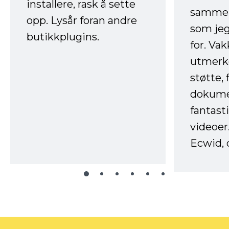
installere, rask å sette
sammen
opp. Lysår foran andre
som jeg
butikkplugins.
for. Va
utmerke
støtte, 
dokume
fantast
videoer
Ecwid, 