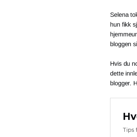
Selena tok
hun fikk s
hjemmeund
bloggen sin
Hvis du n
dette inn
blogger. 
Hv
Tips 