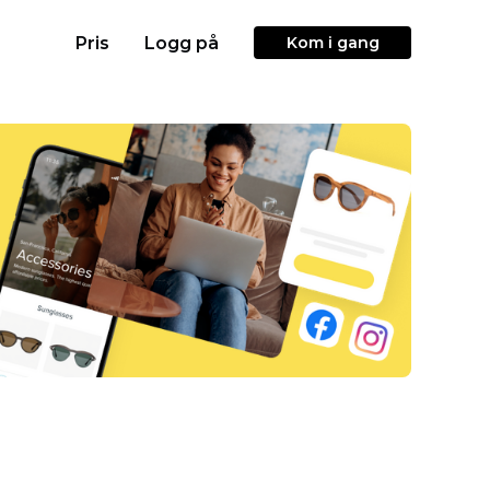
Pris
Logg på
Kom i gang