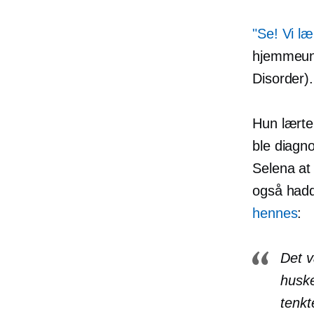
"Se! Vi læ
hjemmeund
Disorder).
Hun lærte
ble diagn
Selena at
også had
hennes
:
Det v
huske
tenkt