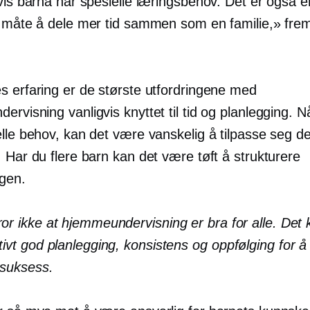
vis barna har spesielle læringsbehov. Det er også e
k måte å dele mer tid sammen som en familie,» fre
s erfaring er de største utfordringene med
rvisning vanligvis knyttet til tid og planlegging. N
elle behov, kan det være vanskelig å tilpasse seg d
 Har du flere barn kan det være tøft å strukturere
gen.
ror ikke at hjemmeundervisning er bra for alle. Det 
itivt god planlegging, konsistens og
oppfølging
for å
n suksess.