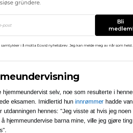
siøse gründere.
Bli 
medlem
 samtykker i å motta Ecwid nyhetsbrev. Jeg kan melde meg av når som helst.
meundervisning
e hjemmeundervist selv, noe som resulterte i hennes
kede eksamen. Imidlertid hun
innrømmer
hadde van
r utdanningen hennes: "Jeg visste at hvis jeg noen 
l å hjemmeundervise barna mine, ville jeg gjøre ting
s".