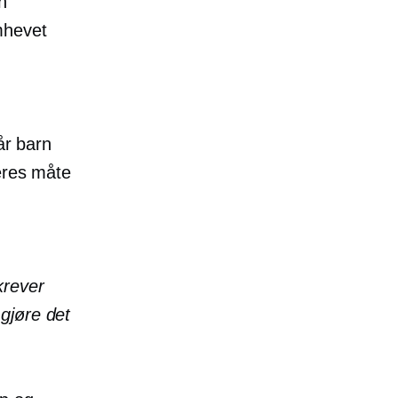
n
mhevet
år barn
eres måte
krever
 gjøre det