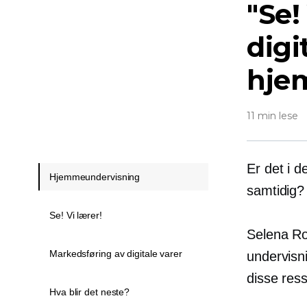
"Se!
digi
hje
11 min lese
Er det i d
Hjemmeundervisning
samtidig?
Se! Vi lærer!
Selena Ro
Markedsføring av digitale varer
undervisn
disse ress
Hva blir det neste?