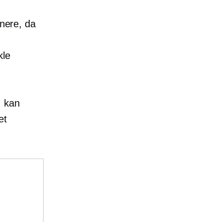
enere, da
kle
, kan
et