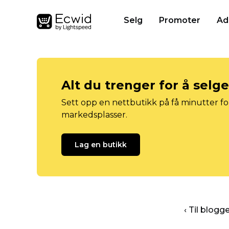
Selg
Promoter
Ad
Alt du trenger for å selg
Sett opp en nettbutikk på få minutter for
markedsplasser.
Lag en butikk
‹ Til blog