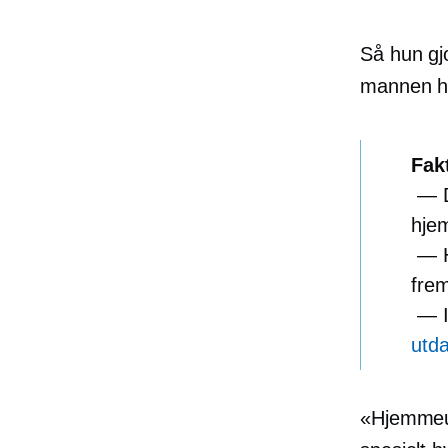
Så hun gjo
mannen he
Fak
— D
hje
— Hj
fre
— I 
utd
«Hjemmeund