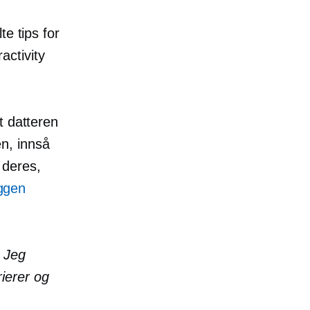
e tips for
ctivity
t datteren
n, innså
 deres,
ggen
. Jeg
rierer og