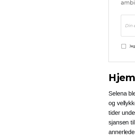
ambi
Jeg
Hjem
Selena bl
og vellyk
tider unde
sjansen ti
annerlede