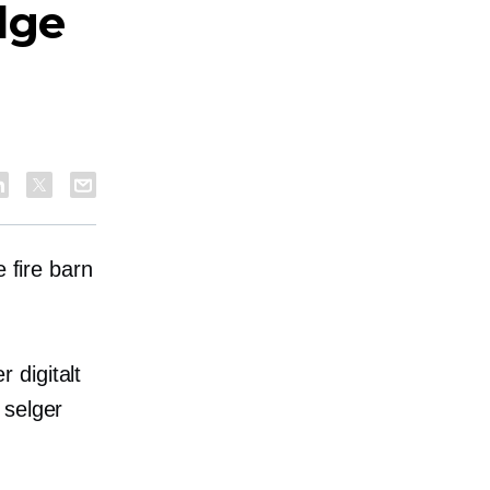
elge
 fire barn
 digitalt
 selger