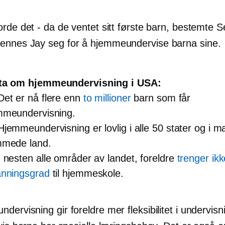
rde det - da de ventet sitt første barn, bestemte 
nnes Jay seg for å hjemmeundervise barna sine.
ta om hjemmeundervisning i USA:
et er nå flere enn
to millioner
barn som får
mmeundervisning.
emmeundervisning er lovlig i alle 50 stater og i 
mmede land.
nesten alle områder av landet, foreldre
trenger ik
anningsgrad
til hjemmeskole.
ervisning gir foreldre mer fleksibilitet i undervisn