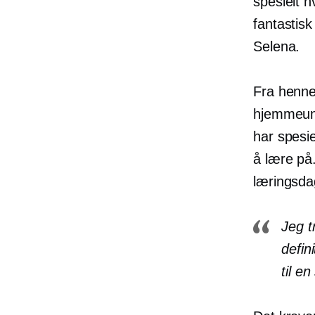
spesielt h
fantastis
Selena.
Fra henne
hjemmeunde
har spesi
å lære på.
læringsda
Jeg t
defin
til e