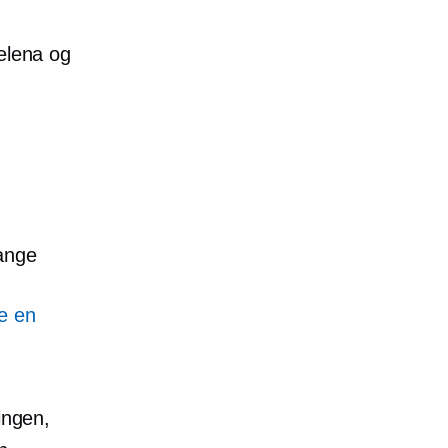
Selena og
mange
ke en
ingen,