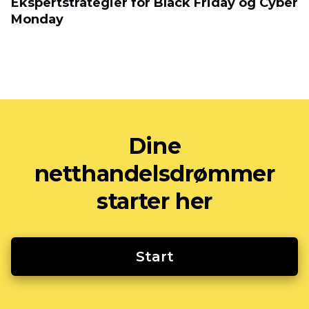
Ekspertstrategier for Black Friday og Cyber
​​Monday
Dine
netthandelsdrømmer
starter her
Start