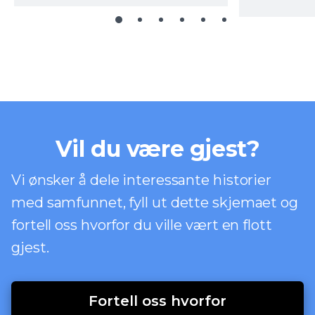
Vil du være gjest?
Vi ønsker å dele interessante historier
med samfunnet, fyll ut dette skjemaet og
fortell oss hvorfor du ville vært en flott
gjest.
Fortell oss hvorfor