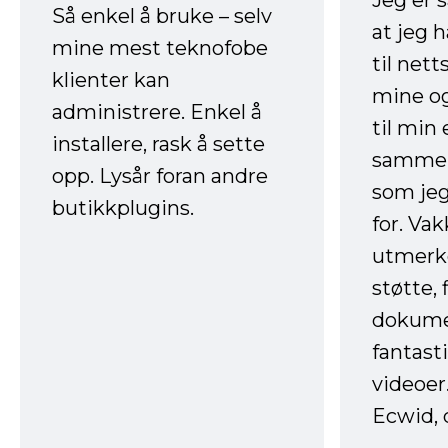
Jeg er 
Så enkel å bruke – selv
at jeg 
mine mest teknofobe
til net
klienter kan
mine og
administrere. Enkel å
til min
installere, rask å sette
sammen
opp. Lysår foran andre
som jeg
butikkplugins.
for. Va
utmerke
støtte, 
dokume
fantast
videoer
Ecwid, 