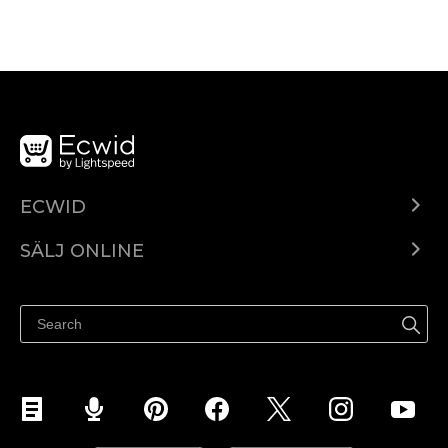
ECWID
Ecwid.com
SÄLJ ONLINE
Pris
Sälj överallt
Hjälpcenter
Sälj på Facebook
Sälj på Instagram