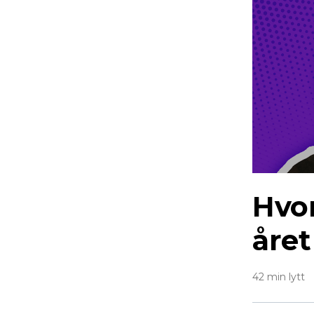
Hvor
året
42 min lytt