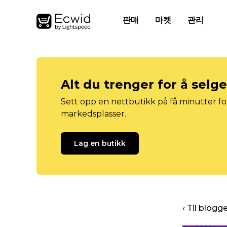
판매
마켓
관리
Alt du trenger for å selg
Sett opp en nettbutikk på få minutter for
markedsplasser.
Lag en butikk
‹ Til blog