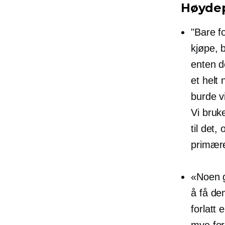
Høyde
"Bare fo
kjøpe, b
enten de
et helt
burde v
Vi bruk
til det,
primære
«Noen g
å få de
forlatt
mye for