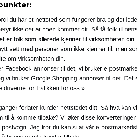
punkter:
rdi du har et nettsted som fungerer bra og det leder 
etyr ikke det at noen kommer dit. Så få folk til nett
t er folk som allerede kjenner til virksomheten din, 
 nytt sett med personer som ikke kjenner til, men s
ite om virksomheten din.
er Facebook-annonser til det, vi bruker e-postmark
 og vi bruker Google Shopping-annonser til det. Det 
 driverne for trafikken for oss.»
anger forlater kunder nettstedet ditt. Så hva kan vi
m til å komme tilbake? Vi øker disse konvertering
 e-postvogn. Jeg tror du kan si at vår e-postmarkeds
 å bringe gamle kunder tilbake.