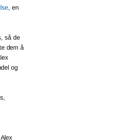
lse
, en
, så de
late dem å
lex
del
og
s,
 Alex