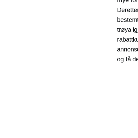
Derette
bestemt
trøya i
rabattk
annonser
og få de