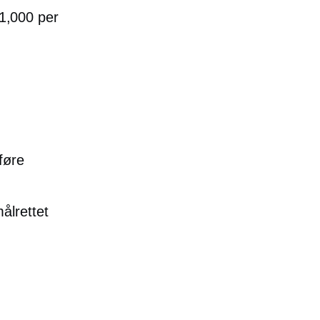
$1,000 per
føre
ålrettet