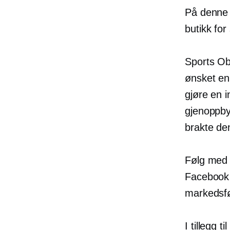
På denne 
butikk for
Sports Ob
ønsket en
gjøre en 
gjenoppby
brakte den
Følg med 
Facebook 
markedsfø
I tillegg 