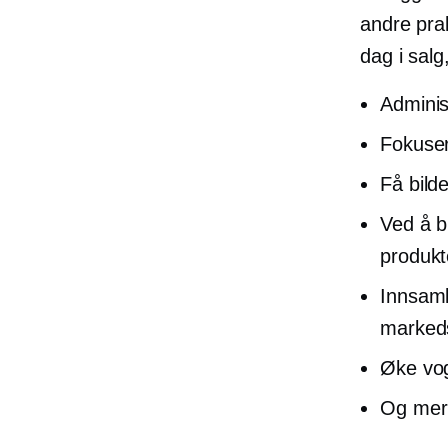
andre prak
dag i salg
Adminis
Fokuse
Få bilde
Ved å b
produk
Innsaml
marked
Øke vog
Og mer