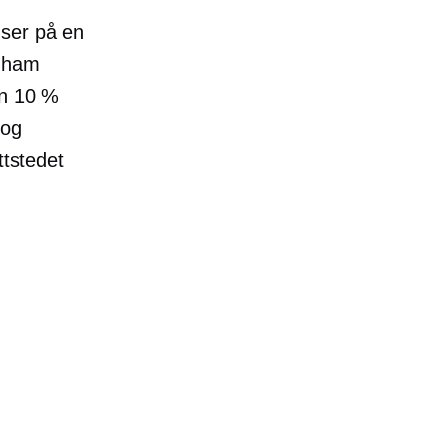
 ser på en
e ham
en 10 %
 og
ttstedet