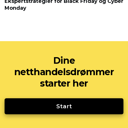
Ekspertstrategier for Black Friday og Cyber
​​Monday
Dine
netthandelsdrømmer
starter her
Start