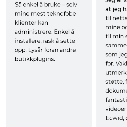
Jeg er 
Så enkel å bruke – selv
at jeg 
mine mest teknofobe
til net
klienter kan
mine og
administrere. Enkel å
til min
installere, rask å sette
sammen
opp. Lysår foran andre
som jeg
butikkplugins.
for. Va
utmerke
støtte, 
dokume
fantast
videoer
Ecwid, 