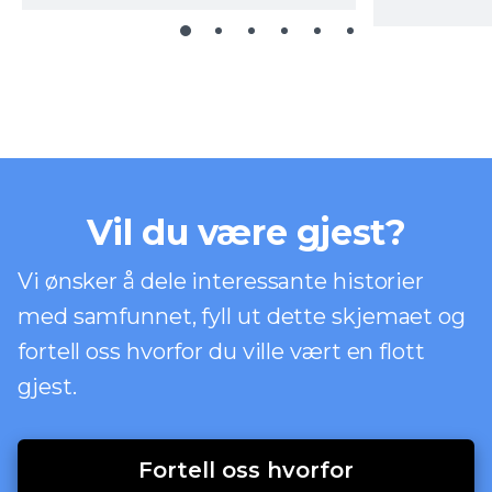
Vil du være gjest?
Vi ønsker å dele interessante historier
med samfunnet, fyll ut dette skjemaet og
fortell oss hvorfor du ville vært en flott
gjest.
Fortell oss hvorfor