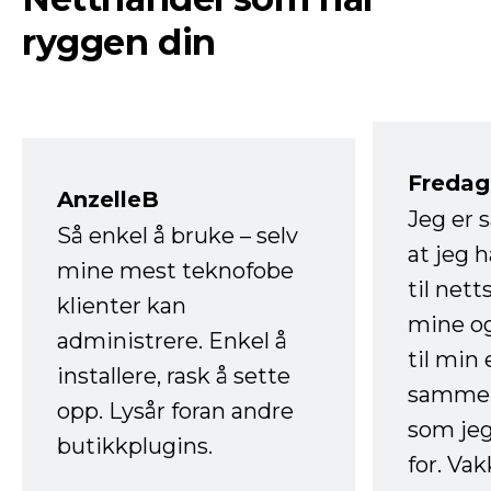
ryggen din
Fredag 
AnzelleB
Jeg er 
Så enkel å bruke – selv
at jeg 
mine mest teknofobe
til net
klienter kan
mine og
administrere. Enkel å
til min
installere, rask å sette
sammen
opp. Lysår foran andre
som jeg
butikkplugins.
for. Va