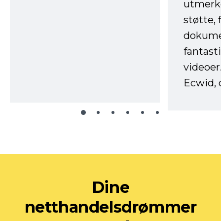
utmerke
støtte, 
dokume
fantast
videoer
Ecwid, 
Dine
netthandelsdrømmer