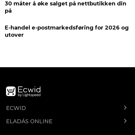
30 måter å øke salget på nettbutikken din
på
E-handel e-postmarkedsføring for 2026 og
utover
ECWID
Ecwid.com
ELADÁS ONLINE
Árkalkuláció
Eladni mindenhol
Súgó