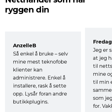
ryggen din
Fredag 
AnzelleB
Jeg er 
Så enkel å bruke – selv
at jeg 
mine mest teknofobe
til net
klienter kan
mine og
administrere. Enkel å
til min
installere, rask å sette
sammen
opp. Lysår foran andre
som jeg
butikkplugins.
for. Va