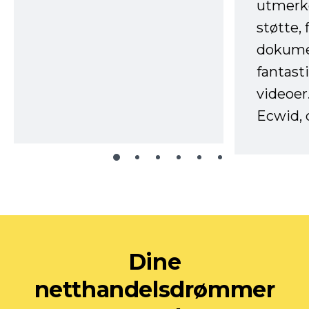
utmerke
støtte, 
dokume
fantast
videoer
Ecwid, 
Dine
netthandelsdrømmer