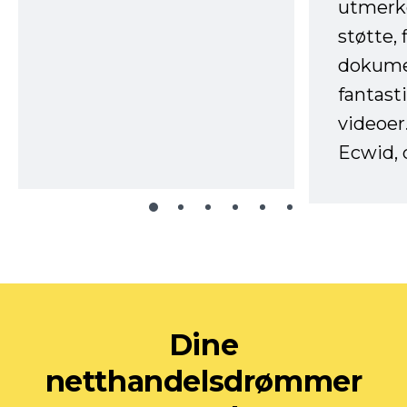
utmerke
støtte, 
dokume
fantast
videoer
Ecwid, 
Dine
netthandelsdrømmer