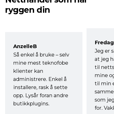
ryggen din
Fredag 
AnzelleB
Jeg er 
Så enkel å bruke – selv
at jeg 
mine mest teknofobe
til net
klienter kan
mine og
administrere. Enkel å
til min
installere, rask å sette
sammen
opp. Lysår foran andre
som jeg
butikkplugins.
for. Va