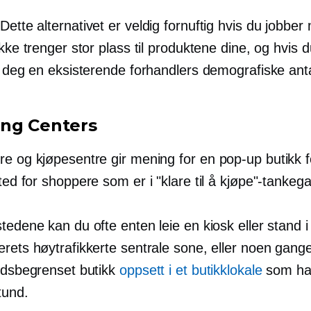
Dette alternativet er veldig fornuftig hvis du jobber 
ikke trenger stor plass til produktene dine, og hvis 
e deg en eksisterende forhandlers demografiske anta
ng Centers
re og kjøpesentre gir mening for en
pop-up
butikk f
ed for shoppere som er i "klare til å kjøpe"-tankeg
tedene kan du ofte enten leie en kiosk eller stand i
erets høytrafikkerte sentrale sone, eller noen gang
tidsbegrenset butikk
oppsett i et butikklokale
som har
tund.