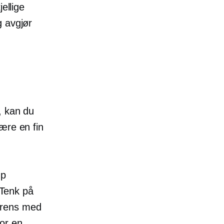
ellige
g avgjør
, kan du
ære en fin
up
 Tenk på
erens med
or en