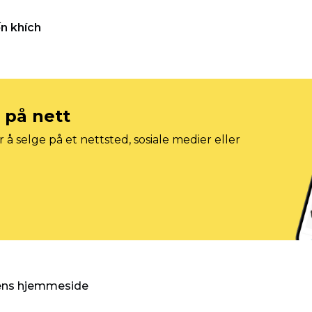
n khích
e på nett
 å selge på et nettsted, sosiale medier eller
gens hjemmeside