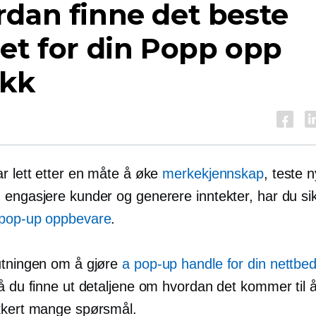
dan finne det beste
et for din
Popp opp
ikk
ar lett etter en måte å øke
merkekjennskap
, teste 
 engasjere kunder og generere inntekter, har du si
pop-up
oppbevare
.
utningen om å gjøre
a
pop-up
handle for din nettbedr
må du finne ut detaljene om hvordan det kommer til 
kkert mange spørsmål.