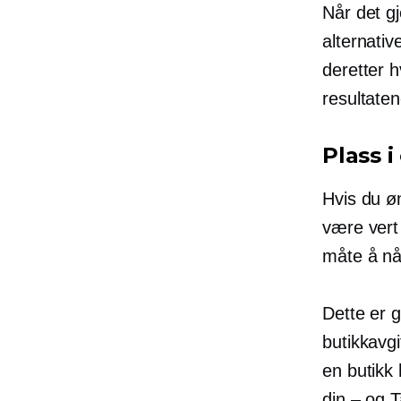
Når det gj
alternati
deretter 
resultaten
Plass 
Hvis du ø
være vert
måte å nå
Dette er 
butikkavgi
en butikk
din – og
T