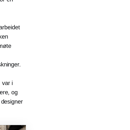
arbeidet
kken
 møte
d
skninger.
 var i
gere, og
y designer