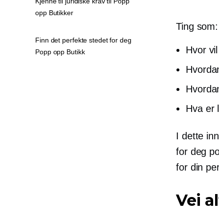
Kjenne til juridiske krav til Popp
opp Butikker
Ting som:
Finn det perfekte stedet for deg
Hvor vi
Popp opp Butikk
Hvordan
Hvordan
Hva er l
I dette in
for deg
p
for din
per
Vei a