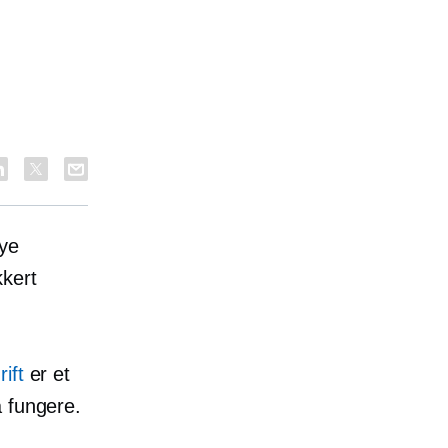
nye
kkert
ift
er et
å fungere.