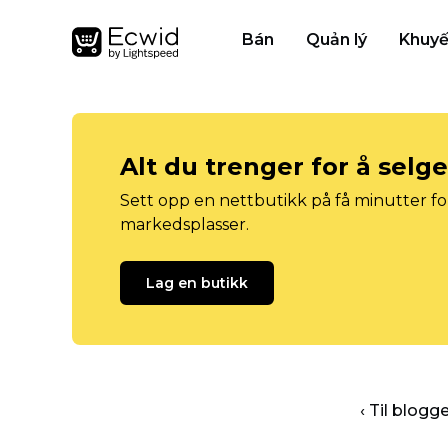
Bán
Quản lý
Khuyế
Alt du trenger for å selg
Sett opp en nettbutikk på få minutter for
markedsplasser.
Lag en butikk
‹ Til blog