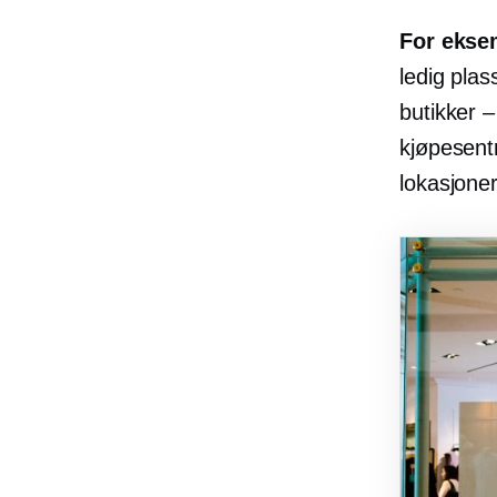
For ekse
ledig plas
butikker –
kjøpesent
lokasjone