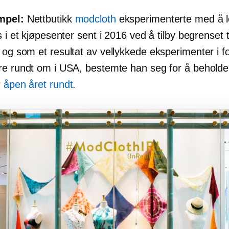
mpel:
Nettbutikk
modcloth
eksperimenterte med å l
s i et kjøpesenter sent i 2016 ved å tilby begrenset 
 og
som et resultat av vellykkede eksperimenter i fo
re rundt om i USA, bestemte han seg for å beholde 
r
åpen
året rundt
.