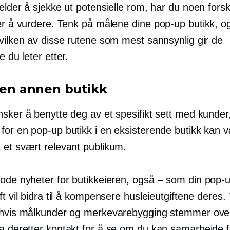
elder å sjekke ut potensielle rom, har du noen forskj
ver å vurdere. Tenk på målene dine
pop-up
butikk, o
hvilken av disse rutene som mest sannsynlig gir de
e du leter etter.
i en annen butikk
nsker å benytte deg av et spesifikt sett med kunder
 for en
pop-up
butikk i en eksisterende butikk kan v
 et svært relevant publikum.
gode nyheter for butikkeieren,
også – som
din
pop-
ft vil bidra til å kompensere husleieutgiftene deres.
 hvis målkunder og merkevarebygging stemmer ov
a deretter kontakt for å se om du kan samarbeide f