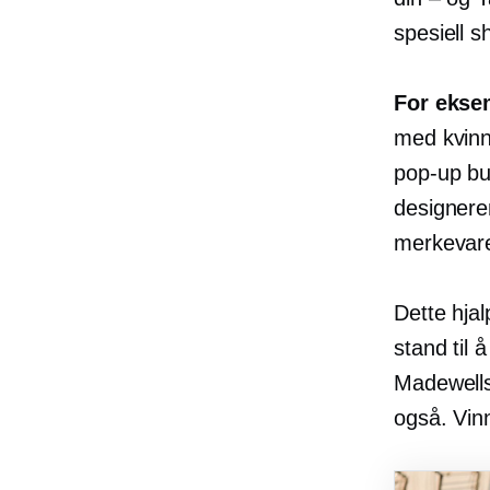
spesiell 
For ekse
med kvinn
pop-up
bu
designere
merkevaren
Dette hjal
stand til 
Madewells 
også.
Vin