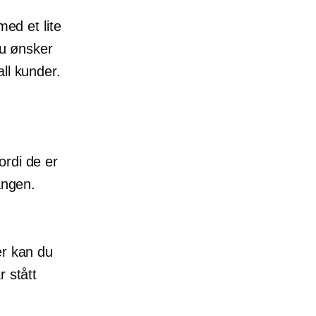
med et lite
du ønsker
ll kunder.
ordi de er
angen.
er kan du
 stått