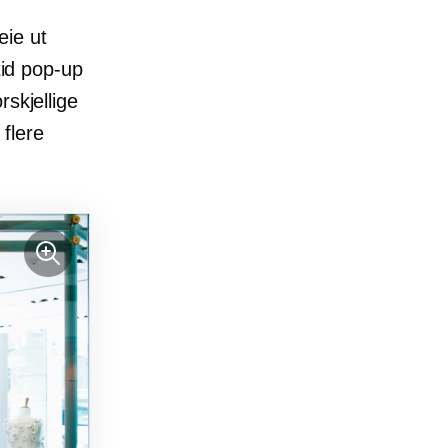
eie ut
tid
pop-up
rskjellige
flere