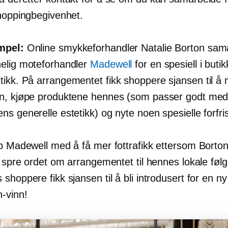
shoppingbegivenhet.
mpel:
Online smykkeforhandler Natalie Borton sam
elig moteforhandler
Madewell
for en spesiell
i buti
tikk. På arrangementet fikk shoppere sjansen til å
n, kjøpe produktene hennes (som passer godt me
s generelle estetikk) og nyte noen spesielle forfri
p Madewell med å få mer fottrafikk ettersom Borton
å spre ordet om arrangementet til hennes lokale føl
shoppere fikk sjansen til å bli introdusert for en n
n-vinn!