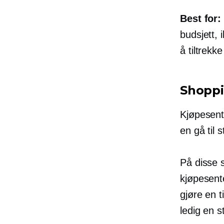
Best for:
budsjett, 
å tiltrekk
Shoppi
Kjøpesent
en
gå til
st
På disse s
kjøpesent
gjøre en 
ledig en s