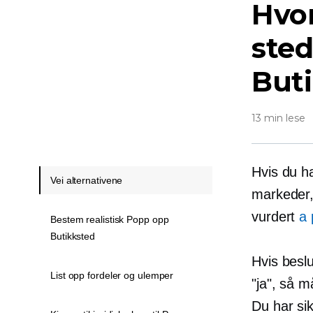
Hvor
sted
But
13 min lese
Hvis du h
Vei alternativene
markeder,
vurdert
a
Bestem realistisk Popp opp
Butikksted
Hvis besl
List opp fordeler og ulemper
"ja", så 
Du har si