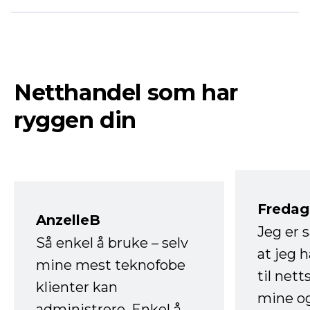
Netthandel som har
ryggen din
Fredag 
AnzelleB
Jeg er 
Så enkel å bruke – selv
at jeg 
mine mest teknofobe
til net
klienter kan
mine og
administrere. Enkel å