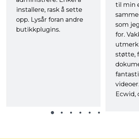
til min
installere, rask å sette
sammen
opp. Lysår foran andre
som jeg
butikkplugins.
for. Va
utmerke
støtte, 
dokume
fantast
videoer
Ecwid, 